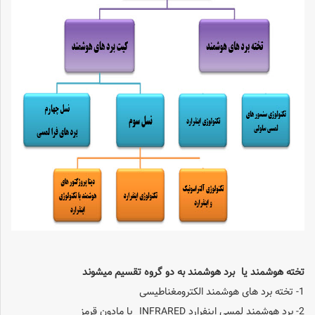
تخته هوشمند یا برد هوشمند به دو گروه تقسیم میشوند
1- تخته برد های هوشمند الکترومغناطیسی
2- برد هوشمند لمسی اینفرارد INFRARED یا مادون قرمز