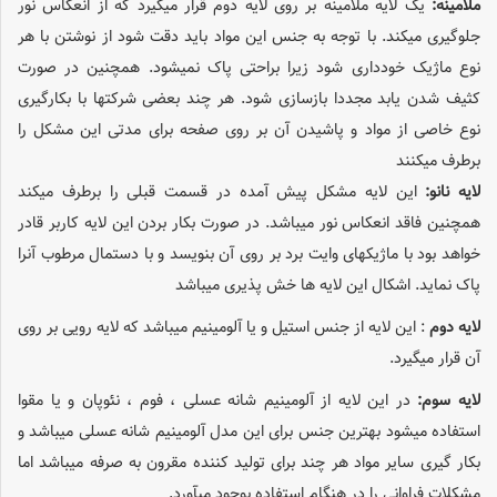
ملامینه:
یک لایه ملامینه بر روی لایه دوم قرار میگیرد که از انعکاس نور
جلوگیری میکند. با توجه به جنس این مواد باید دقت شود از نوشتن با هر
نوع ماژیک خودداری شود زیرا براحتی پاک نمیشود. همچنین در صورت
کثیف شدن یابد مجددا بازسازی شود. هر چند بعضی شرکتها با بکارگیری
نوع خاصی از مواد و پاشیدن آن بر روی صفحه برای مدتی این مشکل را
برطرف میکنند
لایه نانو:
این لایه مشکل پیش آمده در قسمت قبلی را برطرف میکند
همچنین فاقد انعکاس نور میباشد. در صورت بکار بردن این لایه کاربر قادر
خواهد بود با ماژیکهای وایت برد بر روی آن بنویسد و با دستمال مرطوب آنرا
پاک نماید. اشکال این لایه ها خش پذیری میباشد
لایه دوم
: این لایه از جنس استیل و یا آلومینیم میباشد که لایه رویی بر روی
آن قرار میگیرد.
لایه سوم:
در این لایه از آلومینیم شانه عسلی ، فوم ، نئوپان و یا مقوا
استفاده میشود بهترین جنس برای این مدل آلومینیم شانه عسلی میباشد و
بکار گیری سایر مواد هر چند برای تولید کننده مقرون به صرفه میباشد اما
مشکلات فراوانی را در هنگام استفاده بوجود میآورد.