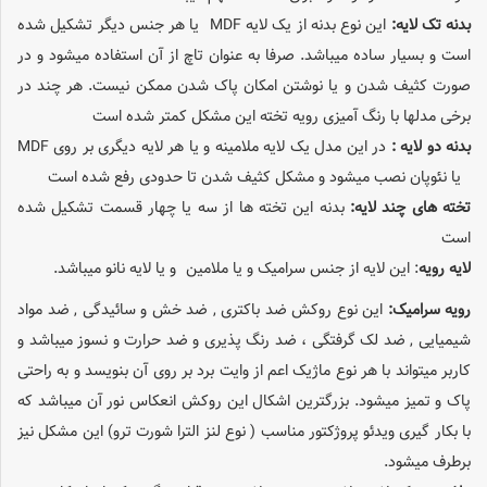
بدنه تک لایه:
این نوع بدنه از یک لایه MDF یا هر جنس دیگر تشکیل شده
است و بسیار ساده میباشد. صرفا به عنوان تاچ از آن استفاده میشود و در
صورت کثیف شدن و یا نوشتن امکان پاک شدن ممکن نیست. هر چند در
برخی مدلها با رنگ آمیزی رویه تخته این مشکل کمتر شده است
بدنه دو لایه :
در این مدل یک لایه ملامینه و یا هر لایه دیگری بر روی MDF
یا نئوپان نصب میشود و مشکل کثیف شدن تا حدودی رفع شده است
تخته های چند لایه:
بدنه این تخته ها از سه یا چهار قسمت تشکیل شده
است
لایه رویه
: این لایه از جنس سرامیک و یا ملامین و یا لایه نانو میباشد.
رویه سرامیک:
این نوع روکش ضد باکتری , ضد خش و سائیدگی , ضد مواد
شیمیایی , ضد لک گرفتگی ، ضد رنگ پذیری و ضد حرارت و نسوز میباشد و
کاربر میتواند با هر نوع ماژیک اعم از وایت برد بر روی آن بنویسد و به راحتی
پاک و تمیز میشود. بزرگترین اشکال این روکش انعکاس نور آن میباشد که
با بکار گیری ویدئو پروژکتور مناسب ( نوع لنز الترا شورت ترو) این مشکل نیز
برطرف میشود.