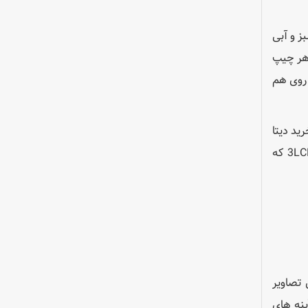
 3 چیپ، نورهای قرمز، سبز و آبی
 هر چیپ
 روی هم
ید دیتا
پروژکتورهای 3LCD به رزولوشن آن ها دقت شود و از خرید ویدئو پروژکتور 3LCD با رزولوشن svga اجتناب کنید. تکنولوژی 3LCD که
ش تصاوير
اف آينه هاي