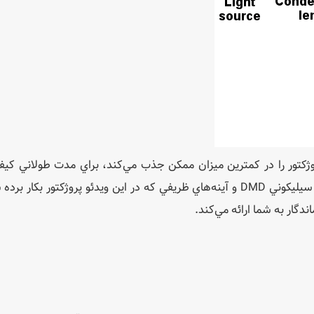
كه نور خروجي ویدئو پروژكتور را در كمترين ميزان ممكن جذب مي‌كند، براي مدت طولاني 
تصاوير توليد‌ شده، يكنواخت خواهد بود. تركيب تراشه سيليكوني DMD و آينه‌هاي ظريفي كه در اين ویدئو پروژكتور بك
اندگار به شما ارائه مي‌كند.