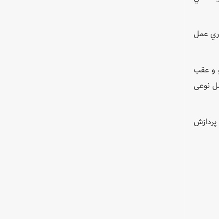
وري عمل
يه مي توانند به جلو و عقب
ل نوعی
 پردازش