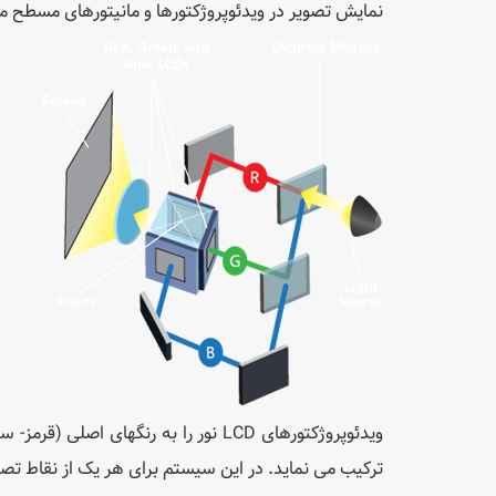
نمایش تصویر در ویدئوپروژکتورها و مانیتورهای مسطح م
ترکیب می نماید. در این سیستم برای هر یک از نقاط تصویری و رن