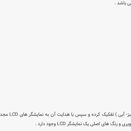
ی باشد .
ویدئوپروژکتورهای LCD نور را به رنگهای اصلی (قر
گ های اصلی یک نمایشگر LCD وجود دارد .