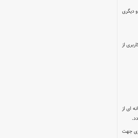
 تکنولوژی مهم و برتر در سطح جهان ارائه شده است . یکی از این تکنولوژی ها DLP و دیگری
ربری از
جداگانه ای از
د.
وژی جهت