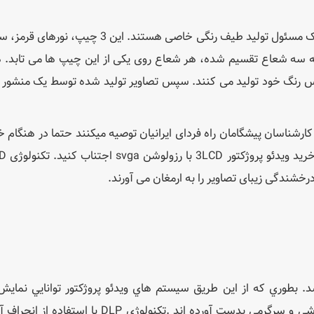
دستگاه های 3LCD دارای 3 چیپ LCD هستند که هر یک مسئول تولید طیف رنگی خاصی هستند. این
 به سه شعاع تقسیم شده، هر شعاع روی یکی از این چیپ ها می تابد.
اساس رنگ خود تولید می کنند. سپس تصاویر تولید شده توسط یک منشور
 کارشناسان پیشگامان راه فردای ایرانیان توصیه میکنند حتما در هنگام خر
خشندگی زیبای تصاویر را به ارمغان می آورند.
ر مي باشد. بطوري که از اين طريق سيستم هاي ویدئو پروژکتور توانايي نماي
زشي و سرگرمي بدست آورده اند .
تکنولوژي DLP با استفاده از انحر