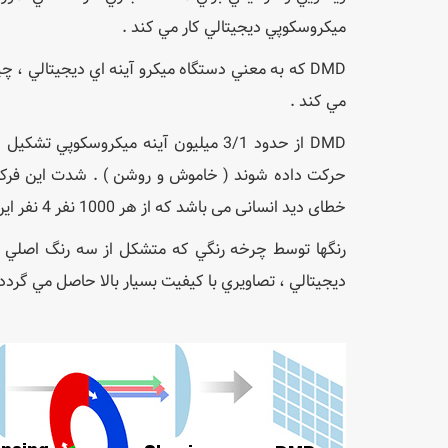
ميکروسکوپي ديجيتالي کار مي کند .
DMD که به معني دستگاه ميکرو آينه اي ديجيتالي 
مي کند .
حرکت داده شوند ( خاموش و روشن ) . شدت این فرکا
خطای دید انسانی می باشد که از هر 1000 نفر 4 نفر این پدیده را تشخیص داده و دچار سردرد می شوند).
رنگها توسط چرخه رنگي که متشکل از سه رنگ اصلي ( ق
ديجيتالي ، تصاويري با کيفيت بسيار بالا حاصل مي گردد