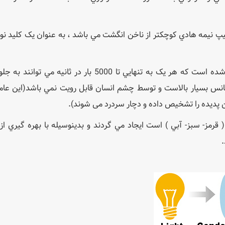
، چيپ نيمه هادي کوچکتر از ناخن انگشت مي باشد ، به عنوان يک کليد ن
DMD از حدود 3/1 ميليون آينه ميکروسکوپي تشکيل شده است که هر يک به تنهايي تا 5000 بار در ثان
نس بسيار بالاست و توسط چشم انسان قابل رويت نمي باشد(این عام
رمز- سبز- آبي ) است ايجاد مي گردند و بدينوسيله با بهره گيري از
.