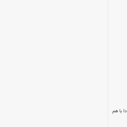
مز- سبز- آبی ) تفکیک کرده و سپس با هدایت آن به نمایشگر های LCD مجددا با هم