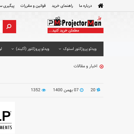
درباره ما
راهنمای خرید
قوانین و مقررات
پیگیری س
ویدئو پروژکتور استوک
ویدئو پروژکتور (آکبند)
لو
اخبار و مقالات
20
07 بهمن 1400
1352