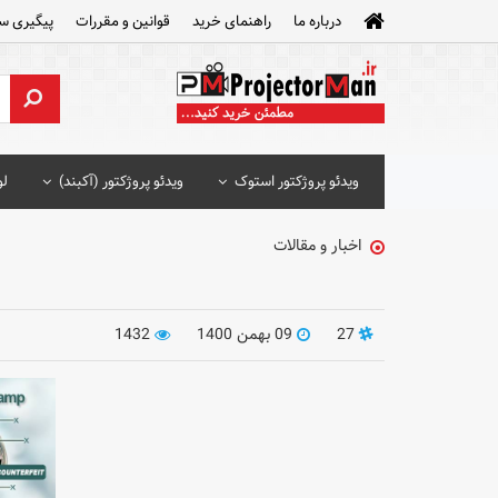
درباره ما
راهنمای خرید
قوانین و مقررات
پیگیری س
ویدئو پروژکتور استوک
ویدئو پروژکتور (آکبند)
لو
اخبار و مقالات
27
09 بهمن 1400
1432