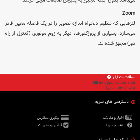
می‌باشد بدون اینکه مجبور به پذیرش ضایعات مرئی گردند.
Zoom
لنزهایی که تنظیم دلخواه اندازه تصویر را در یک فاصله معین قادر
می‌سازد. بسیاری از پروژکتورها، دیگر به زوم موتوری (کنترل از راه
دور) مجهز شده‌اند.
سوالات متداول
info@projectorman.ir
021-88226624
دسترسی های سریع
اخبار و مقالات
پیگیری سفارش
راهنمای خرید
قوانین و مقررات