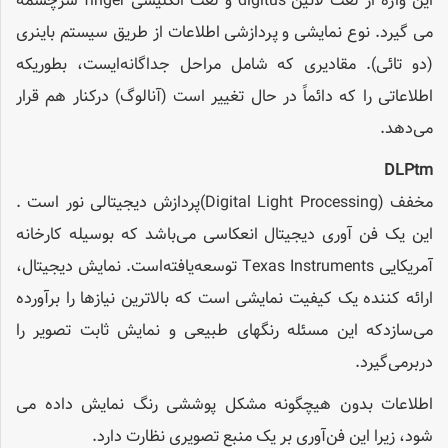
این واژه از لغت لاتین digitus و لغت انگلیسی finger سرچشمه
می گیرد. نوع نمایشی و پردازشی اطلاعات از طریق سیستم باینری
(دو تائی). مقادیری که شامل مراحل جداگانه‌ایست، بطوریکه
اطلاعاتی را که دائماً در حال تغییر است (آنالوگ) درکنار هم قرار
می‌دهد.
DLPtm
مخفف (Digital Light Processing)پردازش دیجیتالی نور است .
این یک فن آوری دیجیتال انعکاسی می‌باشد که بوسیله کارخانه
آمریکایی Texas Instruments توسعه‌یافته‌است. نمایش دیجیتال،
ارائه کننده یک کیفیت نمایشی است که بالاترین نیازها را برآورده
می‌سازدکه این مسئله رنگهای طبیعی و نمایش ثابت تصویر را
دربرمی‌گیرد.
اطلاعات بدون هیچگونه مشکل پوششی رنگ نمایش داده می
شود، زیرا این فن‌آوری بر یک منبع تصویری نظارت دارد.