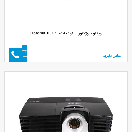
ویدئو پروژکتور استوک اپتما Optoma X312
تماس بگیرید