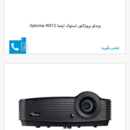
ویدئو پروژکتور استوک اپتما Optoma W312
تماس بگیرید