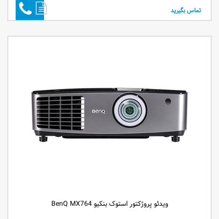
تماس بگیرید
ویدئو پروژکتور استوک بنکیو BenQ MX764