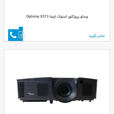
ویدئو پروژکتور استوک اپتما Optoma X313
تماس بگیرید