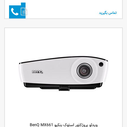
تماس بگیرید
ویدئو پروژکتور استوک بنکیو BenQ MX661