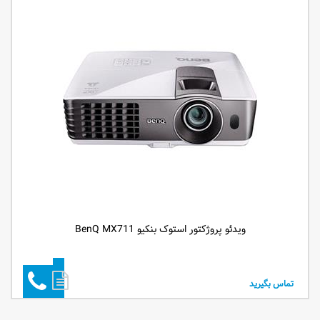
ویدئو پروژکتور استوک بنکیو BenQ MX711
تماس بگیرید