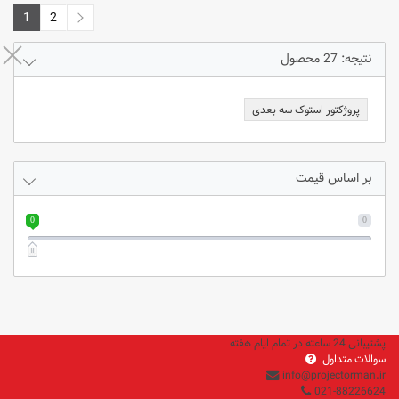
1
2
2
1
نتیجه: 27 محصول
پروژکتور استوک سه بعدی
بر اساس قیمت
0
0
پشتیبانی 24 ساعته در تمام ایام هفته
سوالات متداول
info@projectorman.ir
021-88226624