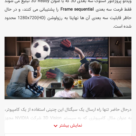
ویدئو پروژکتور استوک سه بعدی 3D
که با عنوان 3D Ready تبلیغ می شوند
فقط فرمت سه بعدی
Frame sequential
را پشتیبانی می کنند، و در حال
حاظر قابلیت سه بعدی آن ها نهایتا به رزولوشن 1280x720(HD) محدود
شده است.
درحال حاضر تنها راه ارسال یک سیگنال این چنینی استفاده از یک کامپیوتر،
به عنوان مثال کامپیوتری که به سیستم 3D Vision شرکت NVIDIA مجهز
شده است می باشد.
محصولات الکترونیکی مانند بلوری پلیرها و ست تاپ
باکس ها خروجی سه بعدی Frame sequential ندارند.