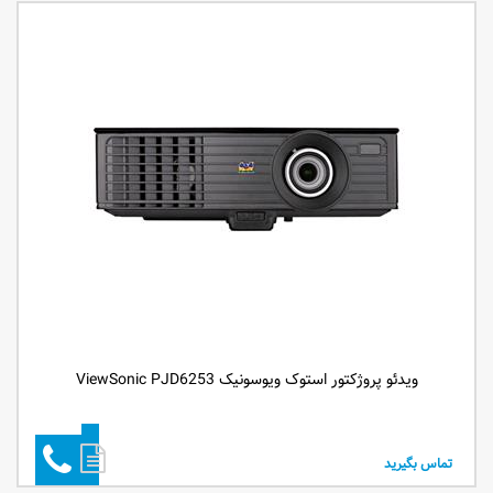
ویدئو پروژکتور استوک ویوسونیک ViewSonic PJD6253
تماس بگیرید