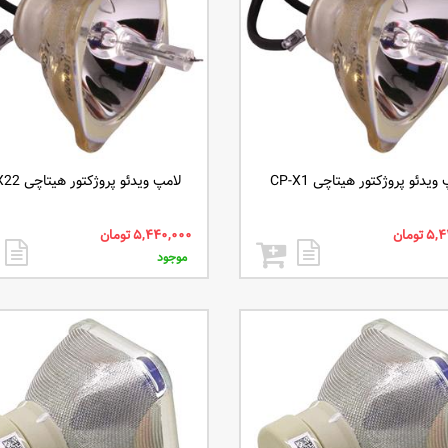
ویدئو پروژکتور هیتاچی CP-X1
لامپ ویدئو پروژکتور هیتاچی ED-X22
موجود