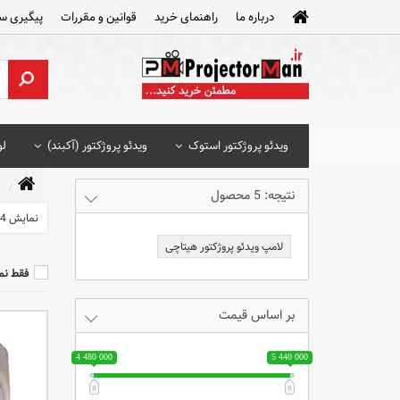
درباره ما
راهنمای خرید
قوانین و مقررات
پیگیری س
ویدئو پروژکتور استوک
ویدئو پروژکتور (آکبند)
لو
ل
نتیجه: 5 محصول
نمایش 24 محصول
لامپ ویدئو پروژکتور هیتاچی
فقط نم
بر اساس قیمت
4 480 000
5 440 000