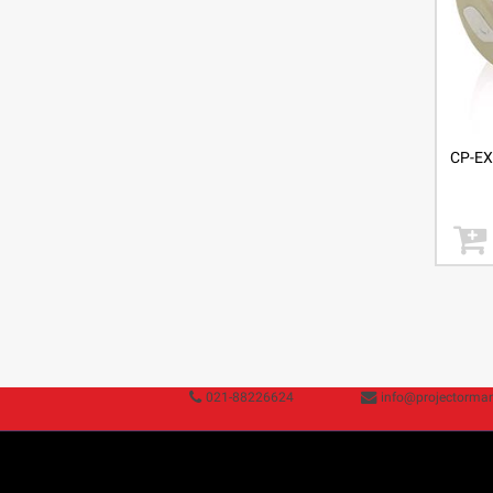
021-88226624
info@projectorman