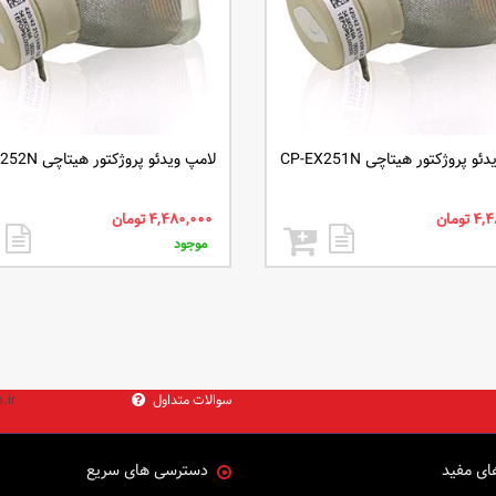
و پروژکتور هیتاچی CP-EX251N
لامپ ویدئو پروژکتور هیتاچی CP-EX252N
موجود
سوالات متداول
.ir
ای مفید
دسترسی های سریع