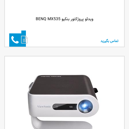
ویدئو پروژکتور بنکیو BENQ MX535
تماس بگیرید