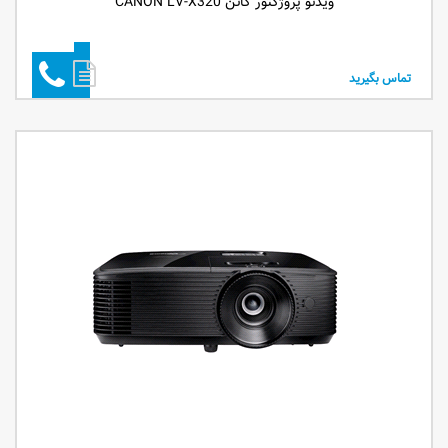
ویدئو پروژکتور کانن CANON LV-X320
تماس بگیرید