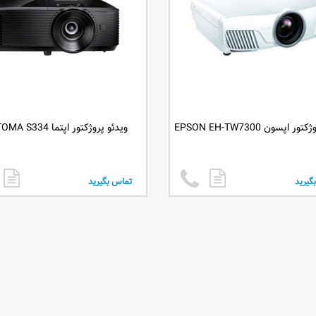
 اپسون EPSON EH-TW7300
ویدئو پروژکتور اپتما OPTOMA S334
گیرید
تماس بگیرید