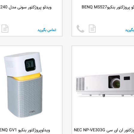
پروژکتور بنکیوBENQ MS527
ویدئو پروژکتور سونی مدل DX240
گیرید
تماس بگیرید
ور ان ای سی NEC NP-VE303G
ویدئوپروژکتور بنکیو BENQ GV1