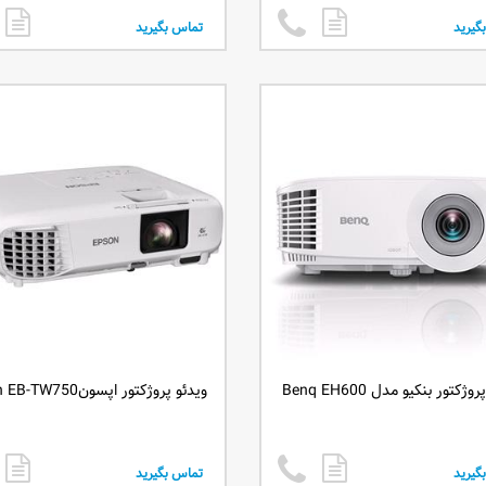
گیرید
تماس بگیرید
ژکتور بنکیو مدل Benq EH600
ویدئو پروژکتور اپسونEpson EB-TW750
گیرید
تماس بگیرید