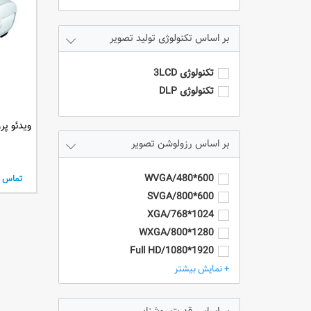
تکنولوژی تولید تصویر
تکنولوژی 3LCD
تکنولوژی DLP
ویدئو پروژکتور
رزولوشن تصویر
600*480/WVGA
تماس ب
600*800/SVGA
1024*768/XGA
1280*800/WXGA
1920*1080/Full HD
1920*1200/WUXGA
+ نمایش بیشتر
4k/3840*2160
HD - 1280*720