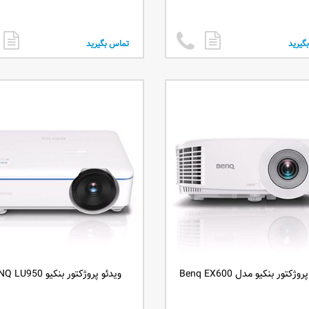
گیرید
تماس بگیرید
وژکتور بنکیو مدل Benq EX600
ویدئو پروژکتور بنکیو BENQ LU950