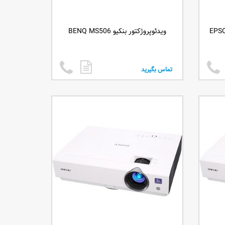
ویدئوپروژکتور بنکیو BENQ MS506
تماس بگیرید