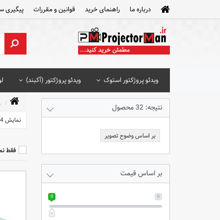
درباره ما
راهنمای خرید
قوانین و مقررات
پیگیری س
ویدئو پروژکتور استوک
ویدئو پروژکتور (آکبند)
لو
و
نتیجه: 32 محصول
نمایش 24 محصول
بر اساس وضوح تصویر
فقط نم
بر اساس قیمت
0
0