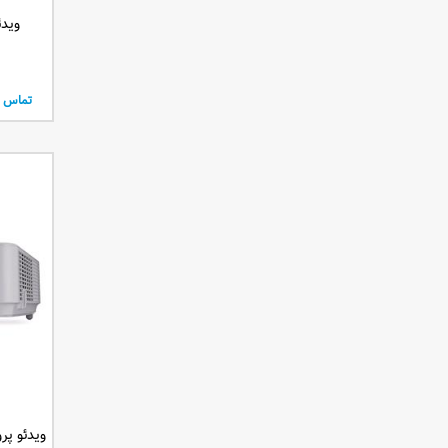
3150 انسی لومن
ویدئو 
6500 انسی لومن
تماس ب
ویدئو پروژکت