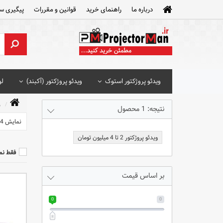
درباره ما
راهنمای خرید
قوانین و مقررات
پیگیری س
ویدئو پروژکتور استوک
ویدئو پروژکتور (آکبند)
لو
و
نتیجه: 1 محصول
نمایش 24 محصول
ویدئو پروژکتور 2 تا 4 میلیون تومان
فقط نم
بر اساس قیمت
0
0