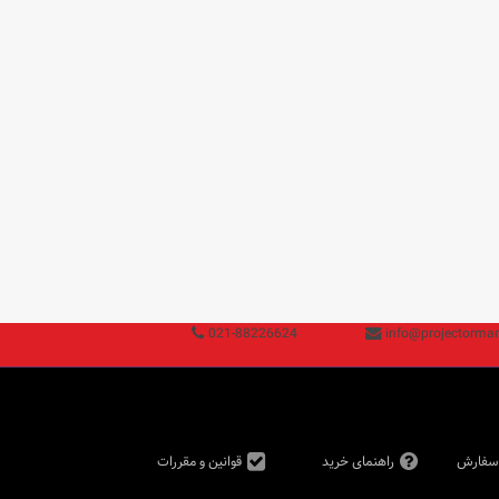
021-88226624
info@projectorman
 سفارش
راهنمای خرید
قوانین و مقررات