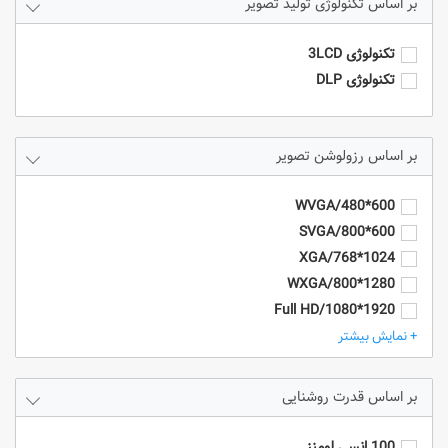
تکنولوژی تولید تصویر
تکنولوژی 3LCD
تکنولوژی DLP
رزولوشن تصویر
600*480/WVGA
600*800/SVGA
1024*768/XGA
1280*800/WXGA
1920*1080/Full HD
1920*1200/WUXGA
+ نمایش بیشتر
4k/3840*2160
HD - 1280*720
قدرت روشنایی
SXGA+ (1400 x 1050)
UXGA (1600 x 1200)
100 انسی لومنز