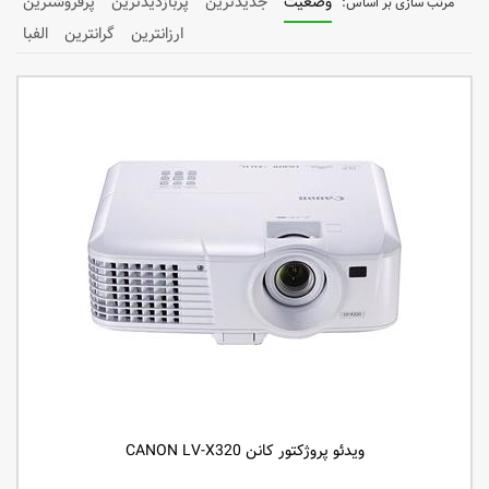
وضعیت
جدیدترین
پربازدیدترین
پرفروشترین
ارزانترین
گرانترین
الفبا
ویدئو پروژکتور کانن CANON LV-X320