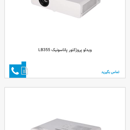
ویدئو پروژکتور پاناسونیک LB355
تماس بگیرید