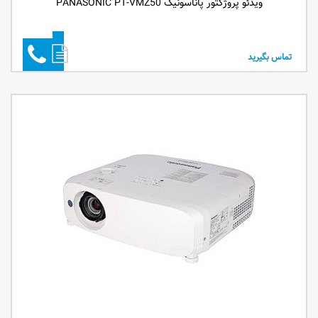
ویدئو پروژکتور پاناسونیک PANASONIC PT-VMZ50
تماس بگیرید