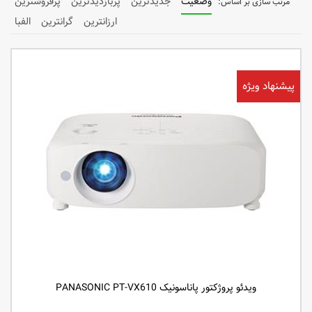
وضعیت
جدیدترین
پربازدیدترین
پرفروشترین
ارزانترین
گرانترین
الفبا
پیشنهاد ویژه
ویدئو پروژکتور پاناسونیک PANASONIC PT-VX610