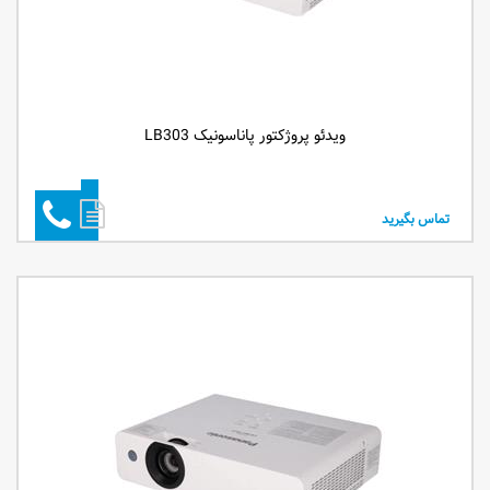
ویدئو پروژکتور پاناسونیک LB303
تماس بگیرید