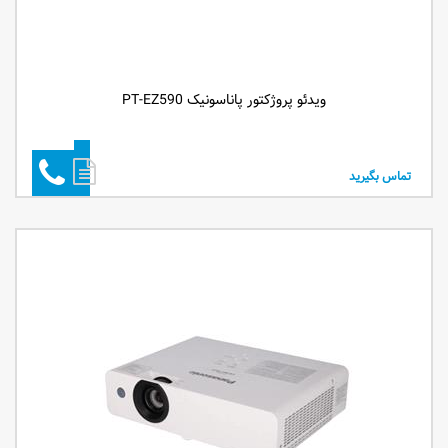
ویدئو پروژکتور پاناسونیک PT-EZ590
تماس بگیرید