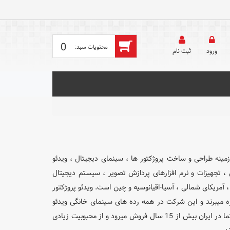
0
ورود
ثبت‌ نام
نی است که متخصص در زمینه طراحی و ساخت پروژکتور ها ، سینمای دیجیتال ، ویدئو
 LED ، پروژکتور های DLP ، پروژکتورهای تعاملی ، تجهیزات و نرم افزارهای پردازش تصویر ، سیستم دیجیتال
رای دفتر مرکزی منطقه در اروپا ، آمریکای شمالی ، آسیا-اقیانوسیه و چین است. ویدئو پروژکتور
 Optoma از تکنولوژی DLP ساخت شرکت آمریکایی Texas Instruments بهره میبرند و این شرکت در همه رده های سینمای خانگی ویدئو
پروژکتور کلاسی ، پروژکتور سالن کنفرانس و حتی پروژکتور جیبی نیز تولید میکند و برند اپتما در ایران بیش از 15 سال فروش میرود و از محبوبیت زیادی