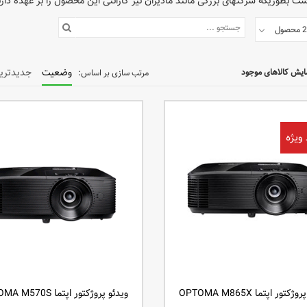
است بطوریکه شرکتهای بزرگی مانند مادیران نیز گارانتی این محصول را بر عهده دا
وضعیت
جدیدتری
ایش کالاهای موجود
 ویژه
کتور اپتما OPTOMA M865X
ویدئو پروژکتور اپتما OPTOMA M570S