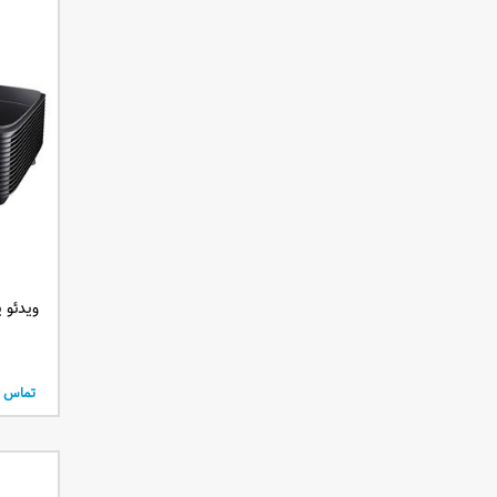
3150 انسی لومن
6500 انسی لومن
ویدئو پروژک
تماس ب