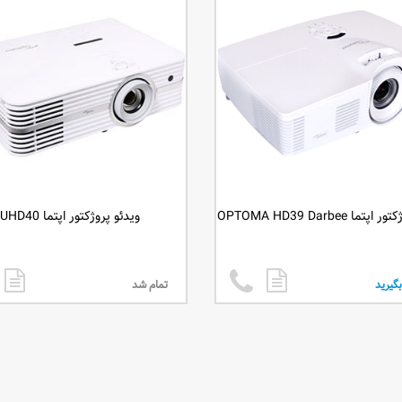
ما OPTOMA HD39 Darbee
ویدئو پروژکتور اپتما UHD40
گیرید
تمام شد