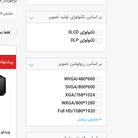
برخوردار 
نمایش 24 محصول
تکنولوژی تولید تصویر
تکنولوژی 3LCD
فقط نم
تکنولوژی DLP
پیشنهاد
رزولوشن تصویر
600*480/WVGA
600*800/SVGA
1024*768/XGA
1280*800/WXGA
1920*1080/Full HD
1920*1200/WUXGA
+ نمایش بیشتر
4k/3840*2160
ویدئو پروژ
HD - 1280*720