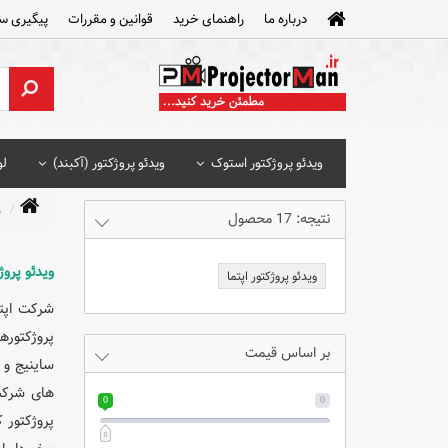
درباره ما
راهنمای خرید
قوانین و مقررات
پیگیری س
ویدئو پروژکتور استوک
ویدئو پروژکتور (آکبند)
لو
و
نتیجه: 17 محصول
ویدئو پروژکتو
ویدئو پروژکتور اپتما
بر اساس قیمت
0
0