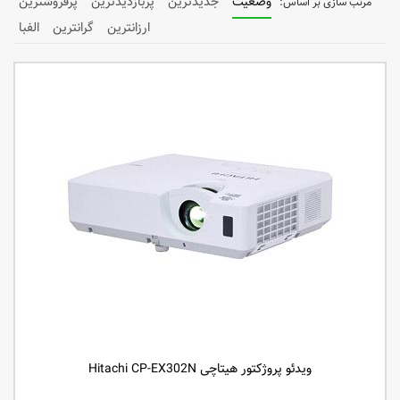
وضعیت
جدیدترین
پربازدیدترین
پرفروشترین
ارزانترین
گرانترین
الفبا
ویدئو پروژکتور هیتاچی Hitachi CP-EX302N