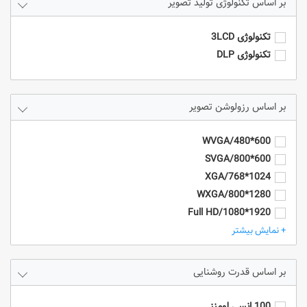
تکنولوژی تولید تصویر
تکنولوژی 3LCD
تکنولوژی DLP
رزولوشن تصویر
600*480/WVGA
600*800/SVGA
1024*768/XGA
1280*800/WXGA
1920*1080/Full HD
1920*1200/WUXGA
+ نمایش بیشتر
4k/3840*2160
HD - 1280*720
قدرت روشنایی
SXGA+ (1400 x 1050)
UXGA (1600 x 1200)
100 انسی لومنز