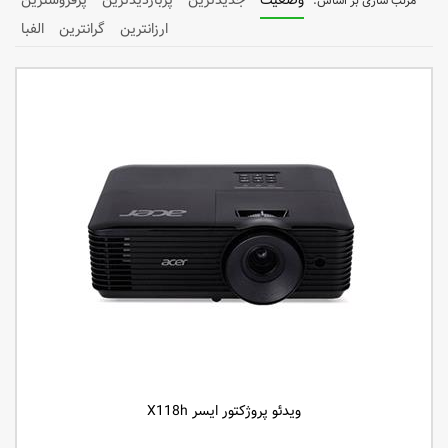
وضعیت
جدیدترین
پربازدیدترین
پرفروشترین
ارزانترین
گرانترین
الفبا
ویدئو پروژکتور ایسر X118h