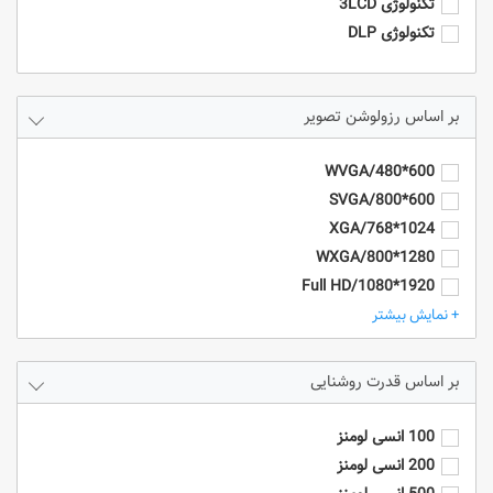
تکنولوژی 3LCD
تکنولوژی DLP
رزولوشن تصویر
600*480/WVGA
600*800/SVGA
1024*768/XGA
1280*800/WXGA
1920*1080/Full HD
1920*1200/WUXGA
+ نمایش بیشتر
4k/3840*2160
HD - 1280*720
قدرت روشنایی
SXGA+ (1400 x 1050)
UXGA (1600 x 1200)
100 انسی لومنز
200 انسی لومنز