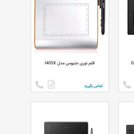
قلم نوری جنیوس مدل I405X
تماس بگیرید