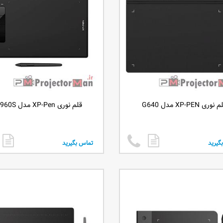
نوری XP-PEN مدل G640
قلم نوری XP-Pen مدل G960S
گیرید
تماس بگیرید