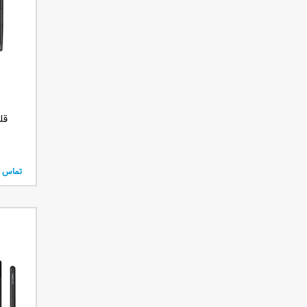
قلم نو
تماس ب