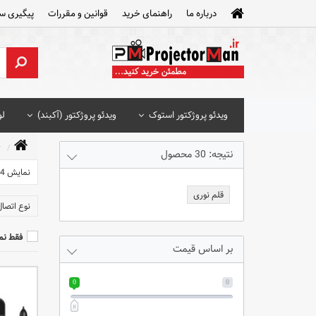
درباره ما
راهنمای خرید
قوانین و مقررات
پیگیری س
ویدئو پروژکتور استوک
ویدئو پروژکتور (آکبند)
لو
ت
نتیجه: 30 محصول
نمایش 24 محصول
قلم نوری
نوع اتصا
فقط نم
بر اساس قیمت
0
0