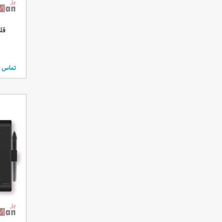
قلم
تماس ب