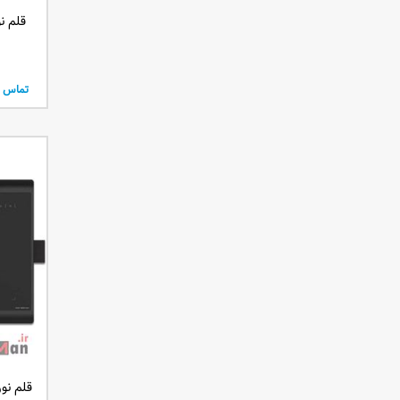
قلم نوری
تماس ب
قلم نوری هویون