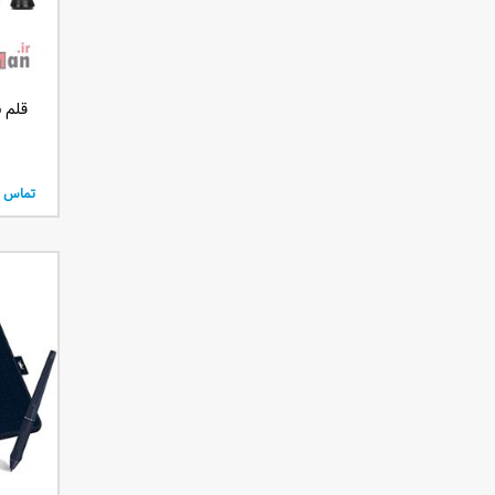
قلم نور
تماس ب