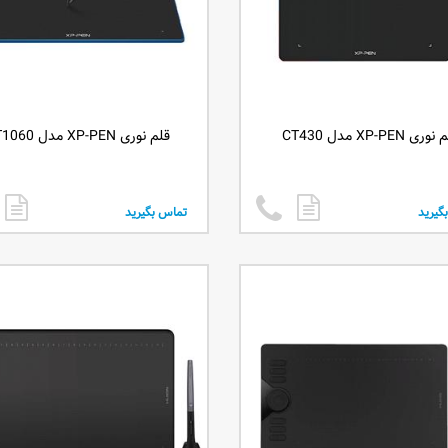
وری XP-PEN مدل CT430
قلم نوری XP-PEN مدل CT1060
گیرید
تماس بگیرید