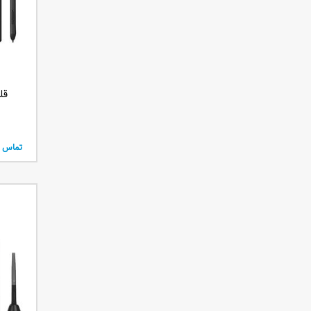
قلم ن
تماس ب