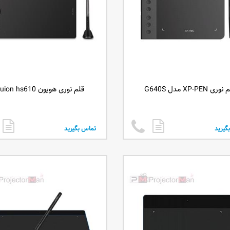
ری XP-PEN مدل G640S
قلم نوری هویون huion hs610
گیرید
تماس بگیرید