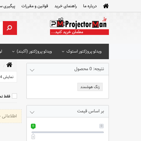
درباره ما
راهنمای خرید
قوانین و مقررات
پیگیری س
ویدئو پروژکتور استوک
ویدئو پروژکتور (آکبند)
لو
ت
نتیجه: 0 محصول
نمایش 24 محصول
زنگ هوشمند
فقط نم
بر اساس قیمت
اطلاعاتی 
0
0