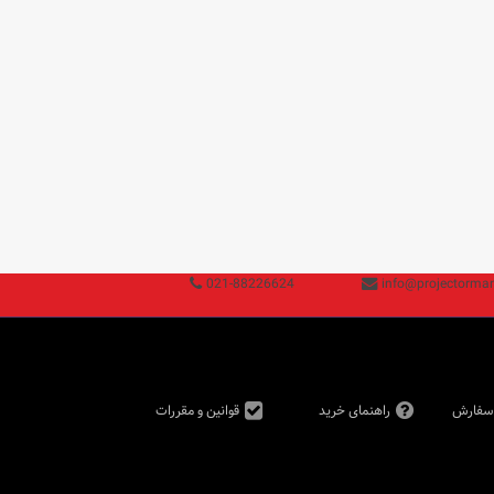
021-88226624
info@projectorman
 سفارش
راهنمای خرید
قوانین و مقررات