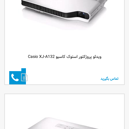
ویدئو پروژکتور استوک کاسیو Casio XJ-A132
تماس بگیرید