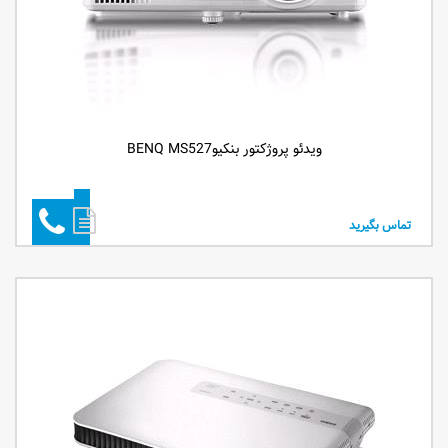
ویدئو پروژکتور بنکیوBENQ MS527
تماس بگیرید