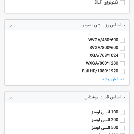
تکنولوژی DLP
رزولوشن تصویر
600*480/WVGA
600*800/SVGA
1024*768/XGA
1280*800/WXGA
1920*1080/Full HD
1920*1200/WUXGA
+ نمایش بیشتر
4k/3840*2160
HD - 1280*720
قدرت روشنایی
SXGA+ (1400 x 1050)
UXGA (1600 x 1200)
100 انسی لومنز
200 انسی لومنز
500 انسی لومنز