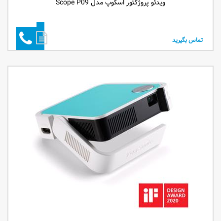
ویدئو پروژکتور اسکوپ مدل Scope P09
تماس بگیرید