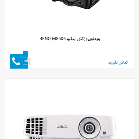
ویدئوپروژکتور بنکیو BENQ MS506
تماس بگیرید