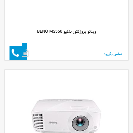
ویدئو پروژکتور بنکیو BENQ MS550
تماس بگیرید