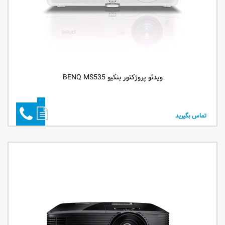
ویدئو پروژکتور بنکیو BENQ MS535
تماس بگیرید