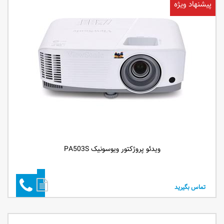
پیشنهاد ویژه
ویدئو پروژکتور ویوسونیک PA503S
تماس بگیرید