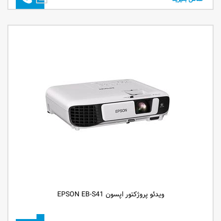
ویدئو پروژکتور اپسون EPSON EB-S41