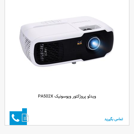
ویدئو پروژکتور ویوسونیک PA502X
تماس بگیرید