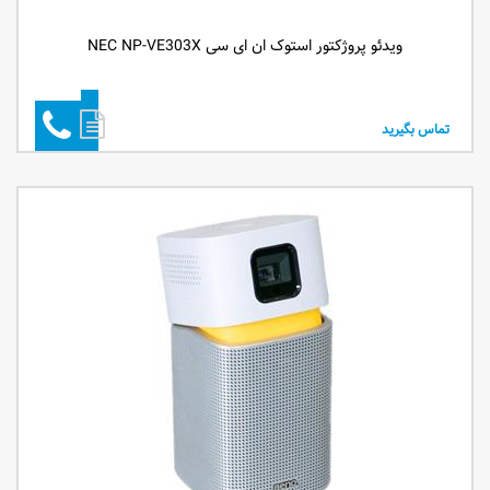
ویدئو پروژکتور استوک ان ای سی NEC NP-VE303X
تماس بگیرید