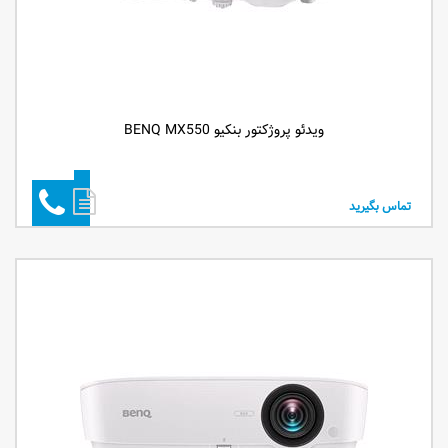
ویدئو پروژکتور بنکیو BENQ MX550
تماس بگیرید