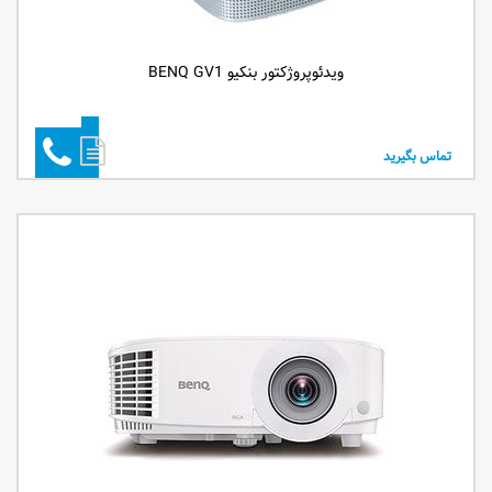
ویدئوپروژکتور بنکیو BENQ GV1
تماس بگیرید