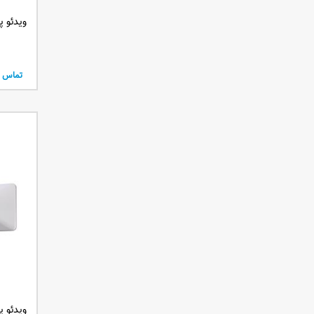
3150 انسی لومن
ویدئو پروژکت
6500 انسی لومن
تماس ب
ویدئو پروژکت