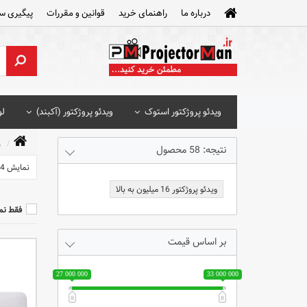
درباره ما
راهنمای خرید
قوانین و مقررات
پیگیری س
ویدئو پروژکتور استوک
ویدئو پروژکتور (آکبند)
لو
و
نتیجه: 58 محصول
نمایش 24 محصول
ویدئو پروژکتور 16 میلیون به بالا
فقط نم
بر اساس قیمت
27 000 000
33 000 000