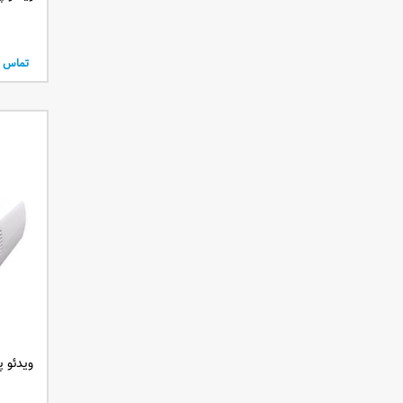
تماس ب
ویدئو پروژک