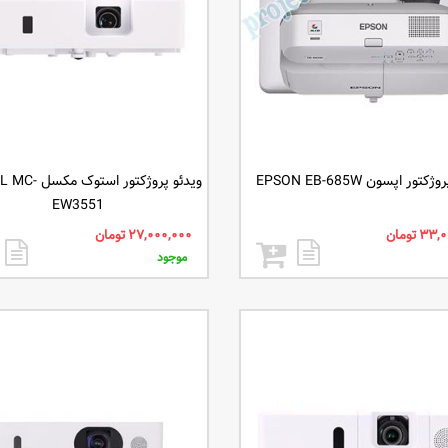
تور اپسون EPSON EB-685W
ویدئو پروژکتور ا
EW3551
موجود