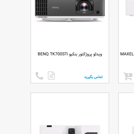
ستوک مکسل MAXELL MC-
ویدئو پروژکتور بنکیو BENQ TK700STi
تماس بگیرید