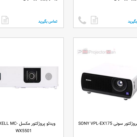
گیرید
تماس بگیرید
تور سونی SONY VPL-EX175
ویدئو پروژکتور مکسل C
WX5501