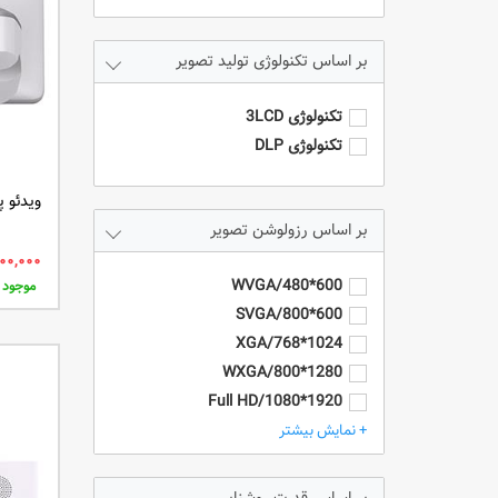
تکنولوژی تولید تصویر
تکنولوژی 3LCD
تکنولوژی DLP
ویدئو پروژک
رزولوشن تصویر
600*480/WVGA
موجود
600*800/SVGA
1024*768/XGA
1280*800/WXGA
1920*1080/Full HD
1920*1200/WUXGA
+ نمایش بیشتر
4k/3840*2160
HD - 1280*720