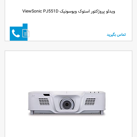
ویدئو پروژکتور استوک ویوسونیک ViewSonic PJ551D
تماس بگیرید