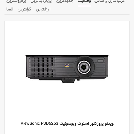
وضعیت
جدیدترین
پربازدیدترین
پرفروشترین
ارزانترین
گرانترین
الفبا
ویدئو پروژکتور استوک ویوسونیک ViewSonic PJD6253