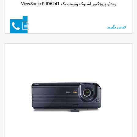
ویدئو پروژکتور استوک ویوسونیک ViewSonic PJD6241
تماس بگیرید