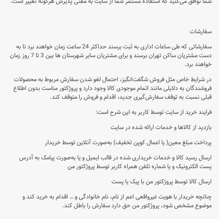
شما توافق می‏‌کنید که استفاده مستمر شما از سایت به معنی پذیرش هرگونه تغییر است.
سفارشات
سفارشاتی که طی ساعات اداری به ثبت برسند حداکثر 24 ساعت زمان خواهند برد تا به
دست مشتریان ساکن تهران برسند و برای مشتریان سایر شهرستان ها بین 3 تا 7 روز زمان
خواهند برد.
در شرایط خاص مثل فروش شگفت‌انگیز، احتمال لغو شدن سفارش مربوط به محصولات
فروشندگان به دلایلی مانند اتمام موجودی کالا وجود دارد و پروژکتور مناست بدون اطلاع
قبلی نسبت به توقف سفارش‌‏گیری جدید، اقدام و فروش را متوقف کند.
فرایند خرید از سایت توسط کاربر به این شرح است:
بازدید از کالاها و خدمات ارائه شده در سایت
پرداخت مبلغ معین( یا اعمال کوپن تخفیف) به‌صورت آنلاین توسط خریدار
ارسال رسید کالا و خدمات خریداری شده در قالب ایمیل و یا به‌صورت پیامک به آدرس
پست الکترونیک و یا شماره تلفن همراه کاربر توسط پروژکتور من
ارسال کالا توسط پروژکتور من با پیک یا پست
چنانچه خریدار با هویت غیرواقعی اعم از نام، نام خانوادگی و … اقدام به خرید کند و
موضوع مشخص شود، پروژکتور من حق دارد سفارش را باطل کند.