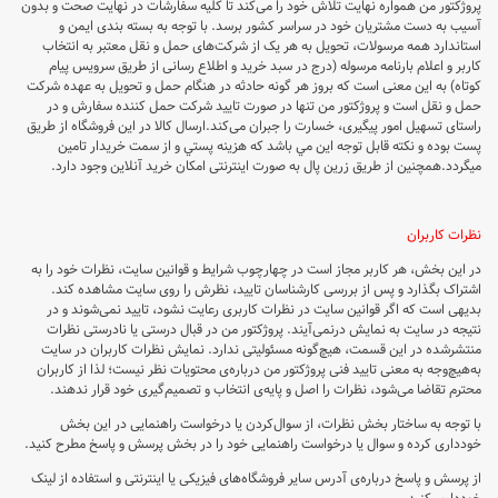
پروژکتور من همواره نهایت تلاش خود را می‏‌کند تا کلیه سفارشات در نهایت صحت و بدون
آسیب به دست مشتریان خود در سراسر کشور برسد. با توجه به بسته بندی ایمن و
استاندارد همه مرسولات، تحویل به هر یک از شرکت‌‏های حمل و نقل معتبر به انتخاب
کاربر و اعلام بارنامه مرسوله (درج در سبد خرید و اطلاع رسانی از طریق سرویس پیام
کوتاه) به این معنی است که بروز هر گونه حادثه در هنگام حمل و تحویل به عهده شرکت
حمل و نقل است و پروژکتور من تنها در صورت تایید شرکت حمل کننده سفارش و در
راستای تسهیل امور پیگیری، خسارت را جبران می‌‏کند.ارسال كالا در اين فروشگاه از طريق
پست بوده و نكته قابل توجه اين مي باشد كه هزينه پستي و از سمت خریدار تامين
ميگردد.همچنین از طریق زرین پال به صورت اینترنتی امکان خرید آنلاین وجود دارد.
نظرات کاربران
در این بخش، هر کاربر مجاز است در چهارچوب شرایط و قوانین سایت، نظرات خود را به
اشتراک بگذارد و پس از بررسی کارشناسان تایید، نظرش را روی سایت مشاهده کند.
بدیهی است که اگر قوانین سایت در نظرات کاربری رعایت نشود، تایید نمی‌شوند و در
نتیجه در سایت به نمایش درنمی‌آیند. پروژکتور من در قبال درستی یا نادرستی نظرات
منتشرشده در این قسمت، هیچ‌گونه مسئولیتی ندارد. نمایش نظرات کاربران در سایت
به‌هیچ‌وجه به معنی تایید فنی پروژکتور من درباره‌ی محتویات نظر نیست؛ لذا از کاربران
محترم تقاضا می‌شود، نظرات را اصل و پایه‌ی انتخاب و تصمیم‌گیری خود قرار ندهند.
با توجه به ساختار بخش نظرات، از سوال‌کردن یا درخواست راهنمایی در این بخش
خودداری کرده و سوال یا درخواست راهنمایی خود را در بخش پرسش و پاسخ مطرح کنید.
از پرسش و پاسخ درباره‌ی آدرس سایر فروشگاه‌های فیزیکی یا اینترنتی و استفاده از لینک