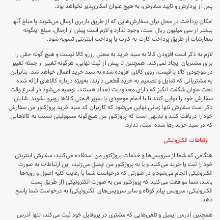
پس از پردازش و تایید سفارش، به هیچ عنوان امکان‌پذیر نخواهد بود.
امکان پرداخت در محل برای سفارش‌هایی که از طریق باربری ارسال می‌شوند یا مبلغ آنها
بیشتر از سی میلیون ریال است، وجود ندارد و لازم است پیش از ارسال، مبلغ اینگونه
سفارشات از طریق پرداخت کارت به کارت یا پرداخت اینترنتی تسویه شود.
لازم به ذکر است افزودن کالا به سبد خرید به معنی رزرو کالا نیست و هیچ گونه حقی را
برای مشتریان ایجاد نمی‌کند. همچنین تا پیش از ثبت نهایی، هرگونه تغییر از جمله تغییر
در موجودی کالا یا قیمت، روی کالای افزوده شده به سبد خرید اعمال خواهد شد. بنابراین
به مشتریانی که تمایل و تصمیم به خرید قطعی دارند، به‌ویژه درباره کالاهای ارائه شده
تحت عنوان شگفت انگیز که دارای محدودیت تعداد هستند، توصیه می‌شود در اسرع وقت
سفارش خود را نهایی کنند تا با اتمام موجودی یا تغییر قیمتی کالاها روبرو نشوند. شایان
ذکر است سفارش تنها زمانی نهایی می‌شود که کاربران کد سبد خرید پروژکتور من سفارش
خود را دریافت کنند و بدیهی است که پروژکتور من هیچ‌گونه مسوولیتی نسبت به کالاهایی
که در سبد خرید رها شده است، ندارد.
ارتباطات الکترونیکی
هنگامی که شما از سرویس‌‏ها و خدمات پروژکتور من استفاده می‏‌کنید، سفارش اینترنتی
خود را ثبت یا خرید می‏‌کنید و یا به پروژکتور من ایمیل می‏‌زنید، این ارتباطات به صورت
الکترونیکی انجام می‏‌شود و در صورتی که درخواست شما با رعایت کلیه اصول و رویه‏‌ها
باشد، شما موافقت می‌‏کنید که پروژکتور من به صورت الکترونیکی (از طریق پست
الکترونیکی، سرویس پیام کوتاه و سایر سرویس‌های الکترونیکی) به درخواست شما پاسخ
دهد.
همچنین آدرس ایمیل و تلفن‌هایی که مشتری در پروفایل خود ثبت می‌کند، تنها آدرس