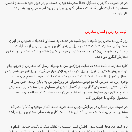
در هر صورت ، کاربران مسئول حفظ محرمانه بودن حساب و رمز عبور خود هستند و تمامی
مسئولیت فعالیت‌‏هایی که تحت حساب کاربری و یا رمز ورود انجام می‏‌پذیرد به عهده
کاربران است.
ثبت، پردازش و ارسال سفارش
روز کاری به معنی روز شنبه تا پنج شنبه هر هفته، به استثنای تعطیلات عمومی در ایران
است و کلیه سفارشات ثبت شده در طول روزهای کاری و اولین روز پس از تعطیلات
پردازش می‌‏شوند. پروژکتور من به مشتریان خود در ۷ روز هفته و ۲۴ ساعت در روز امکان
سفارش‌‏گذاری می‌‏دهد.
کلیه سفارشات ثبت شده در سایت پروژکتور من به وسیله ارسال کد سفارش از طریق پیام
کوتاه و پیش فاکتور از طریق ایمیل، در صف پردازش قرار می‏‌گیرند. پروژکتور من همواره در
ارسال و تحویل کلیه سفارشات ثبت شده، نهایت دقت و تلاش خود را انجام می‌دهد. با
وجود این، در صورتی که موجودی محصولی در پروژکتور من به پایان برسد، حتی پس از
اقدام مشتری به سفارش‌‏گذاری، حق کنسل کردن آن سفارش و یا استرداد وجه سفارش
برای پروژکتور من محفوظ است و یا مشتری می‏‌تواند به جای کالای به اتمام رسیده،
محصول دیگری را جایگزین کند.
در صورت بروز مشکل در پردازش نهایی سبد خرید مانند اتمام موجودی کالا یا انصراف
مشتری، مبلغ پرداخت شده طی ۲۴ الی ۴۸ ساعت کاری به حساب مشتری واریز خواهد
شد.
پروژکتور من مجاز است بدون اطلاع قبلی نسبت به توقف سفارش‌‏گیری جدید، اقدام و
فروش خود را متوقف کند و کلیه سفارشات ثبت شده قبل از توقف سفارش‌‏گیری، پردازش