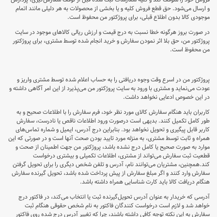
و ارسال می‌‏شود. حق قطع فروش کلیه و یا بخشی از محصولات به هر دلیلی مانند اتمام
موجودی کالا بدون اطلاع قبلی، برای پروژکتور من محفوظ است.
در صورت بروز هرگونه خطا نسبت به درج قیمت و ارزش ریالی کالاهای موجود در سایت
پروژکتور من، حق بلا اثر نمودن سفارش و خرید انجام شده توسط مشتری، برای پروژکتور
من محفوظ است.
پروژکتور من در اسرع وقت وجوه دریافتی را به حساب اعلام شده توسط مشتری واریز و
عودت می‌نماید و مشتری با ورود به سایت پروژکتور من می‌پذیرد از این امر آگاهی داشته و
در این خصوص ادعایی نخواهد داشت.
کاربران باید هنگام سفارش کالای مورد نظر خود، فرم سفارش را با اطلاعات صحیح و به
طور کامل تکمیل کنند. بدیهی است درصورت ورود اطلاعات ناقص یا نادرست، سفارش
کاربر قابل پیگیری و تحویل نخواهد بود. بنابراین درج آدرس، ایمیل و شماره تماس‌های
همراه و ثابت توسط مشتری، به منزله مورد تایید بودن صحت آنها است و در صورتی که این
موارد به صورت صحیح یا کامل درج نشده باشد، پروژکتور من جهت اطمینان از صحت و
قطعیت ثبت سفارش می‌تواند از مشتری، اطلاعات تکمیلی و بیشتری درخواست
کند.همچنین، مشتریان می‌توانند نام، آدرس و تلفن شخص دیگری را برای تحویل گرفتن
سفارش وارد کنند و اگر مبلغ سفارش از پیش پرداخت شده باشد، تحویل گیرنده سفارش
هنگام دریافت کالا باید کارت شناسایی همراه داشته باشد.
آدرسی که خریدار به عنوان آدرس تحویل‌گیرنده ثبت یا انتخاب می‌کند، در فاکتور درج
خواهد شد و لازم است درخواست کنندگان فاکتور به نام شخص حقوقی هنگام ثبت
سفارش به این نکته توجه کافی داشته باشند، چرا که تغییر آدرس درج شده روی فاکتور