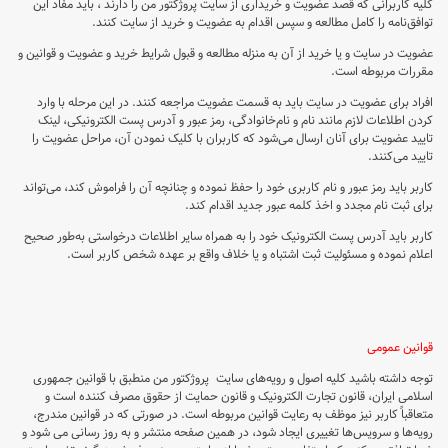
کلیه کاربرانی که قصد عضویت و خریداری از سایت پروژکتور من را دارند ، باید مفاد این
توافق‌نامه را کامل مطالعه و سپس اقدام به عضویت و خرید از سایت کنند.
عضویت در سایت و یا خرید از آن به منزله مطالعه و قبول شرایط خرید و عضویت و قوانین و
مقررات مربوطه است.
افراد برای عضویت در سایت باید به قسمت عضویت مراجعه کنند. در این مرحله با وارد
کردن اطلاعات لازم مانند نام و نام‌خانوادگی، رمز عبور و آدرس پست الکترونیکی، لینک
تایید عضویت برای آنان ارسال می‌شود که کاربران با کلیک نمودن آن، مراحل عضویت را
تایید می‌کنند.
کاربر باید رمز عبور و نام کاربری خود را حفظ نموده و چنانچه آن را فراموش کند، می‌تواند
برای ثبت نام مجدد و اخذ کلمه عبور جدید اقدام کند.
کاربر باید آدرس پست الکترونیک خود را به همراه سایر اطلاعات درخواستی به‌طور صحیح
اعلام نموده و مسئولیت ثبت اشتباه و یا خلاف واقع بر عهده شخص کاربر است.
قوانین عمومی
توجه داشته باشید کلیه اصول و رویه‏‌های سایت پروژکتور من منطبق با قوانین جمهوری
اسلامی ایران، قانون تجارت الکترونیک و قانون حمایت از حقوق مصرف کننده است و
متعاقباً کاربر نیز موظف به رعایت قوانین مربوطه است. در صورتی که در قوانین مندرج،
رویه‏‌ها و سرویس‏‌ها تغییری ایجاد شود، در همین صفحه منتشر و به روز رسانی می شود و