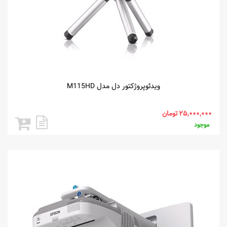
ویدئوپروژکتور دل مدل M115HD
موجود