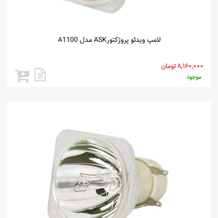
لامپ ویدئو پروژکتورASK مدل A1100
موجود