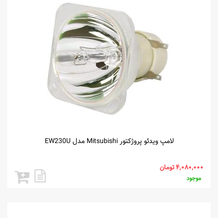
لامپ ویدئو پروژکتور Mitsubishi مدل EW230U
موجود