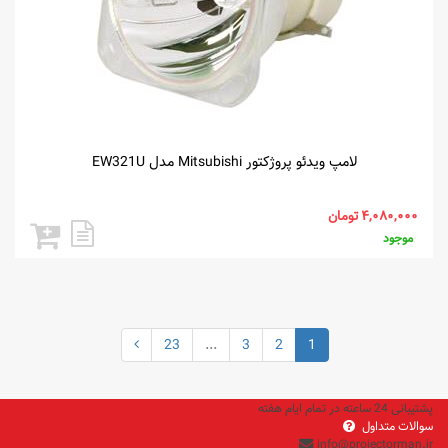
لامپ ویدئو پروژکتور Mitsubishi مدل EW321U
موجود
23
...
3
2
1
پشتیبانی 24 ساعته در تمام ایام هفته
سوالات متداول
info@projectorman.ir