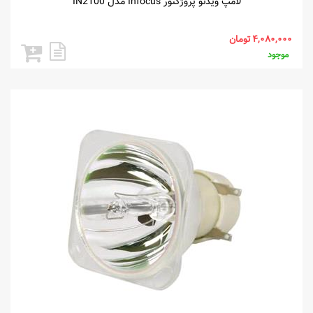
لامپ ویدئو پروژکتور Infocus مدل IN2100
موجود