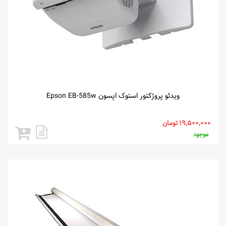
ویدئو پروژکتور استوک اپسون Epson EB-585w
موجود