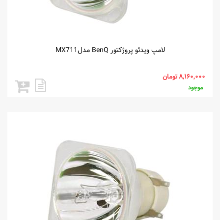
لامپ ویدئو پروژکتور BenQ مدلMX711
موجود