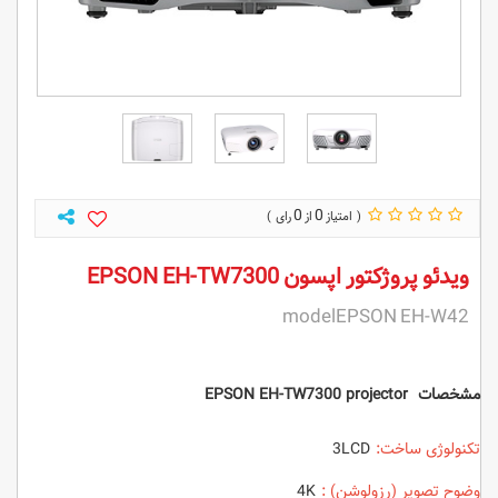
0
0
ویدئو پروژکتور اپسون EPSON EH-TW7300
modelEPSON EH-W42
مشخصات EPSON EH-TW7300 projector
تکنولوژی ساخت:
3LCD
وضوح تصویر (رزولوشن) :
4K