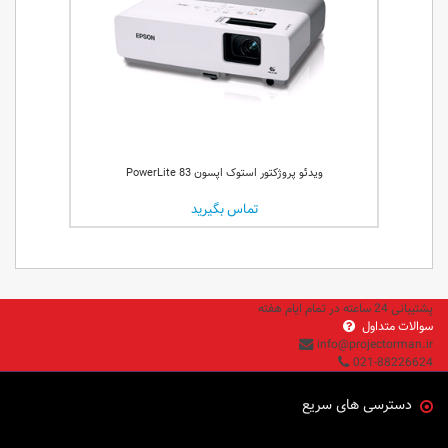
ویدئو پروژکتور استوک اپسون PowerLite 83
تماس بگیرید
پشتیبانی 24 ساعته در تمام ایام هفته
سوالات متداول
info@projectorman.ir
021-88226624
دسترسی های سریع