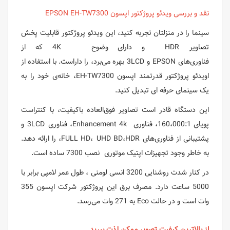
نقد و بررسی ویدئو پروژکتور اپسون EPSON EH-TW7300
سینما را در منزلتان تجربه کنید، این ویدئو پروژکتور قابلیت پخش
تصاویر HDR و دارای وضوح 4K که از
فناوری‌های EPSON و 3LCD بهره می‌برد، را داراست. با استفاده از
اویدئو پروژکتور قدرتمند اپسون EH-TW7300، خانه‌ی خود را به
یک سینمای حرفه ای تبدیل کنید.
این دستگاه قادر است تصاویر فوق‌العاده باکیفیت، با کنتراست
پویای 160،000:1، فناوری Enhancement 4k، فناوری 3LCD و
پشتیبانی از فناوری‌های FULL HD، UHD BD،HDR، را ارائه دهد.
به خاطر وجود تجهیزات اپتیک موتوری نصب 7300 ساده است.
در کنار شدت روشنایی 3200 انسی لومنی ، طول عمر لامپی برابر با
5000 ساعت دارد. مصرف برق این پروژکتور شرکت اپسون 355
وات است و در حالت Eco به 271 وات می‌رسد.
از بالاترین کیفیت تصویر ممکن لذت ببرید