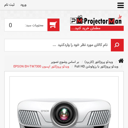
ورود
ثبت‌ نام
0
ویدئو پروژکتور (کاربرد)
بر اساس وضوح تصویر
ویدئو پروژکتور با رزولوشن Full HD
ویدئو پروژکتور اپسون EPSON EH-TW7300