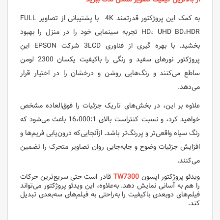
به کمک این پروژکتور قدرتمند 4K با پشتیبانی از تصاویر FULL
HD، UHD BD،HDR تجربه سینمایی خود را در منزل را بهبود
بخشید. با بهره گیری از فناوری 3LCD شرکت EPSON این
پروژکتور نورهای سفید و رنگی را باکیفیت یکسان 2300 لومن
ساطع می‌کنند و رنگ‌هایی روشن و درخشان را در اختیار قرار
می‌دهد.
علاوه بر این، در بخش‌های تاریک جزئیات را فوق‌العاده مشخص
خواهید کرد، و نسبت کنتراست بالای 16،000:1 باعث می‌شود که
رنگ سیاه واقعی‌تر و پررنگ‌تر باشد. ازآنجایی‌که درون‌یابی فریم‌ها و
افزایش جزئیات وضوح و جابه‌جایی روان تصاویر متحرک را تضمین
می‌کنند.
ویدئو پروژکتور اپسون
TW7300
قادر است حتی سریع‌ترین حرکات
را هم به‌ آسانی نمایش دهد. به‌علاوه، این ویدئو پروژکتور می‌تواند
فیلم‌های دوبعدی باکیفیت را به‌راحتی به فیلم‌های سه‌بعدی تبدیل
کند.