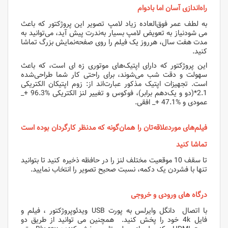
راه‌اندازی آسان اما بادوام
به لطف عمر فوق‌العاده زیاد لامپ تصویر این پروژکتور که باعث
می شودنیاز به تعویض لامپ بسیار به‌ندرت پیش آید، می‌توانید به
مدت هفت سال، هرروز یک فیلم را روی صفحه‌نمایش بزرگ تماشا
کنید.
این پروژکتور که دارای اپتیک‌های موتوری زه ای است، که باعث
سهولت و دقت شب می‌شوند، برای راحتی کار شما طراحی‌شده
است. تجهیزات اپتیک مذکور عبارت‌اند از: زوم اپتیکان الکتریکی
2.1*(دو و یک‌دهم برابر)، فوکوس و تغییر لنز الکتریکی %96.3 +_
عمودی و %47.1 +_ افقی.
فیلم‌های موردعلاقه‌تان را همان‌گونه که مدنظر کارگردان بوده است
تماشا کنید
تا سقف 10 موقعیت مختلف لنز را در حافظه ذخیره کنید تا بتوانید
تنها با فشردن یک دکمه، نسبت صحیح تصویر را انتخاب نمایید.
درگاه های ورودی و خروجی
با اتصال دانگل وایرلس به پورت USB ویدئوپروژکتور ، فیلم و
فایل 4k خود را پخش کنید. همچنین می توانید از طریق دو