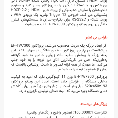
پورت HDMI ، کنسول بازی ، لپ تاپ ، پخش کننده Blu-ray ، تی
وی باکس و یا دستگاه دیگری را به پروژکتور وصل کنید و محتوای
دلخواهتان را نمایش دهید.یکی از پورت های HDMI از HDCP 2.2
پشتیبانی می کند. خروجی Trigger 12 ولتی، یک ورودی VGA ،
پورت شبکه و RS-232C برای یکپارچه‌سازی با سیستم‌های کنترل
خانگی بر روی ویدئو پروژکتور EH-TW7300 دیده می‌شوند.
طراحی بی نظیر
اگر ابعاد بزرگ یک مزیت محسوب می‌شد، پروژکتور EH-TW7300
می‌توانست مهم‌ترین پروژکتور سینمای خانگی در جهان باشد. این
بدنه بزرگ با پوشش سفید مات زیبایی خاصی به خود گرفته،
به‌طوری‌که حتی در تاریک‌ترین اتاق نیز توجه را به خود جلب
می‌کند. اما مهم‌تر از همه ارائه تصاویر با شدت روشنایی بالاست که
بیش از همه‌چیز توجه را به خود م
پروژکتور EH-TW7300 وزن 11 کیلوگرمی دارد که امید به کیفیت
داخلی دستگاه را افزایش داده است. ابعاد این ویدئو پروژکتور
520x450x193 میلی‌متر است و از فن‌های بزرگ‌تری برای کاهش
دمای دستگاه بهره می‌برد که البته صدای تولیدی ناچیزی دارد.
ویژگی‌های برجسته
کنتراست 160.0000:1: تصاویر واضح و رنگ‌های واقعی؛
رزولوشن 4K:محتوای 4K بومی را نمایش می دهد یا به‌صورت