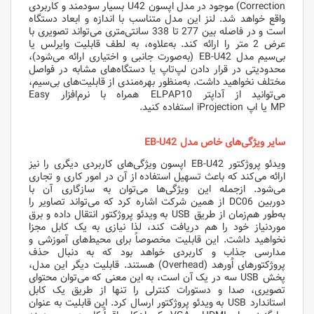
Correction) موجود در مدل اپسون U42 بسیار سودمند و کاربردی
واقع خواهد شد. لنز این مدل متناسب با اندازه و ابعاد دستگاه
است و در فاصله بین 277 تا 338 سانتی‌متری می‌تواند تصویری با
عرض 2 متر را ارائه کند. به‌علاوه، به لطف قابلیت وایرلس یا
بی‌سیم مدل EB-U42 (به‌صورت جانبی و اختیاری ارائه می‌شود)،
محدودیتی در قرار دادن لپ‌تاپ یا دستگاه‌های مشابه در فواصل
مختلف نخواهید داشت. به‌منظور بهره‌مندی از قابلیت‌های بی‌سیم،
می‌توانید از آداپتر ELPAP10 همراه با نرم‌افزار Easy
MP یا اپ iProjection استفاده کنید.
سایر ویژگی‌های خاص مدل EB-U42
ویدئو پروژکتور EB-U42 اپسون ویژگی‌های کاربردی دیگری را نیز
ارائه می‌کند که باعث تسهیل استفاده از آن در امور کاری و تجاری
می‌شود. ازجمله این ویژگی‌ها می‌توان به سازگاری آن با
دوربین DC06 از همین شرکت اشاره کرد که می‌تواند تصاویر را
به‌طور هم‌زمان از طریق USB به ویدئو پروژکتور انتقال داده و برق
موردنیاز خود را هم دریافت کند، لذا نیازی به یک کابل مجزا
نخواهید داشت. این قابلیت مخصوصاً برای محیط‌های آموزشی و
مدارسی جذاب و کاربردی خواهد بود که به دنبال حذف
پروژکتورهای اُورهد (Overhead) هستند. قابلیت دیگر این مدل،
پخش USB سه در یک آن است، به این معنی که می‌توان محتوای
تصویری، صدا و دستورات کنترلی را تنها از طریق یک کابل
استاندارد USB به ویدئو پروژکتور ارسال کرد. این قابلیت به عنوان