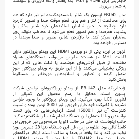
جایگزینی برای HDMI و VGA یک راهکار واقعاً کاربردی و سودمند
به شمار می‌رود.
مدل EBU42 اپسون یک شاتر یا مسدودکننده لنز نیز دارد که هم
برای محافظت از لنز و هم برای قطع موقت صدا و تصویر کاربرد
دارد. چنانچه در حین نمایش اسلایدهای خود شاتر مذکور را
ببندید، هم‌صدا و هم تصویر قطع می‌شود تا مخاطب بتواند روی
سخنران تمرکز کند. با بازکردن شاتر، تصویر و صدا مجدداً در
دسترس خواهد بود.
افزون بر این، یکی از دو ورودی HDMI این ویدئو پروژکتور دارای
قابلیت MHL نیز هست؛ بنابراین می‌توانید دستگاه‌های همراه
مختلف، از قبیل گوشی‌های هوشمند یا تبلت هایی که از این
ویژگی پشتیبانی می‌کنند را از این طریق به ویدئو پروژکتور خود
متصل کرده و تصاویر و اسلایدهای موردنظر را مستقیماً
پخش‌کنید.
ازآنجایی‌که مدل EB-U42 از ویدئو پروژکتورهای تولیدی شرکت
اپسون است، مطابق با رسم معمول این کمپانی از
فناوری LCD بهره می‌گیرد. این ویدئو پروژکتور با وجود طراحی
فشرده یا کامپکت خود دارای خروجی نور 3000 لومن بوده و نسبت
کنتراست آن نیز 15000:1 است. آزمایش‌هایی که برای تست
توانمندی و قابلیت‌های این دستگاه انجام شد ما را شگفت‌زده کرد.
جالب اینجاست که حتی در حالت اکو یا صرفه‌جویی نیز خروجی نور
کاملاً کافی بود. علاوه بر این، فن این دستگاه تنها 28 دسی‌بل نویز
تولید می‌کند و لذا واقعاً بی‌صدا و ساکت است. ازنظر درگاه‌های
ارتباطی نیز مدل EB-U42 با دارا بودن 2 ورودی HDMI و