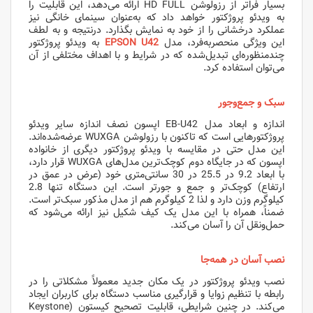
بسیار فراتر از رزولوشن HD FULL ارائه می‌دهد، این قابلیت را
به ویدئو پروژکتور خواهد داد که به‌عنوان سینمای خانگی نیز
عملکرد درخشانی را از خود به نمایش بگذارد. درنتیجه و به لطف
این ویژگی منحصربه‌فرد، مدل
EPSON U42
به ویدئو پروژکتور
چندمنظوره‌ای تبدیل‌شده که در شرایط و با اهداف مختلفی از آن
می‌توان استفاده کرد.
سبک و جمع‌وجور
اندازه و ابعاد مدل EB-U42 اپسون نصف اندازه سایر ویدئو
پروژکتورهایی است که تاکنون با رزولوشن WUXGA عرضه‌شده‌اند.
این مدل حتی در مقایسه با ویدئو پروژکتور دیگری از خانواده
اپسون که در جایگاه دوم کوچک‌ترین مدل‌های WUXGA قرار دارد،
با ابعاد 9.2 در 25.5 در 30 سانتی‌متری خود (عرض در عمق در
ارتفاع) کوچک‌تر و جمع و جورتر است. این دستگاه تنها 2.8
کیلوگرم وزن دارد و لذا 2 کیلوگرم هم از مدل مذکور سبک‌تر است.
ضمناً، همراه با این مدل یک کیف شکیل نیز ارائه می‌شود که
حمل‌ونقل آن را آسان می‌کند.
نصب آسان در همه‌جا
نصب ویدئو پروژکتور در یک مکان جدید معمولاً مشکلاتی را در
رابطه با تنظیم زوایا و قرارگیری مناسب دستگاه برای کاربران ایجاد
می‌کند. در چنین شرایطی، قابلیت تصحیح کیستون (Keystone