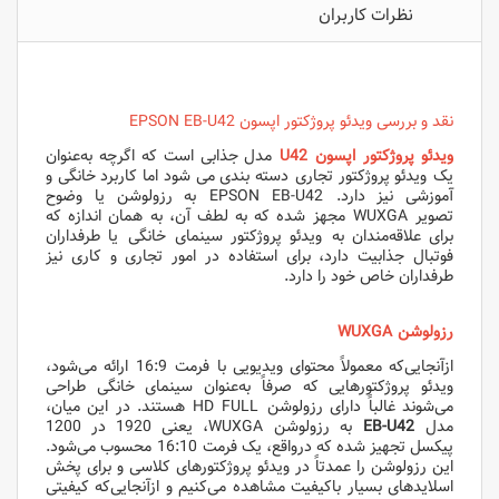
نظرات کاربران
نقد و بررسی ویدئو پروژکتور اپسون EPSON EB-U42
ویدئو پروژکتور اپسون U42
مدل جذابی است که اگرچه به‌عنوان
یک ویدئو پروژکتور تجاری دسته بندی می شود اما کاربرد خانگی و
آموزشی نیز دارد. EPSON EB-U42 به رزولوشن یا وضوح
تصویر WUXGA مجهز شده که به لطف آن، به همان اندازه که
برای علاقه‌مندان به ویدئو پروژکتور سینمای خانگی یا طرفداران
فوتبال جذابیت دارد، برای استفاده در امور تجاری و کاری نیز
طرفداران خاص خود را دارد.
رزولوشن
WUXGA
ازآنجایی‌که معمولاً محتوای ویدیویی با فرمت 16:9 ارائه می‌شود،
ویدئو پروژکتورهایی که صرفاً به‌عنوان سینمای خانگی طراحی
می‌شوند غالباً دارای رزولوشن HD FULL هستند. در این میان،
مدل
EB-U42
به رزولوشن WUXGA، یعنی 1920 در 1200
پیکسل تجهیز شده که درواقع، یک فرمت 16:10 محسوب می‌شود.
این رزولوشن را عمدتاً در ویدئو پروژکتورهای کلاسی و برای پخش
اسلایدهای بسیار باکیفیت مشاهده می‌کنیم و ازآنجایی‌که کیفیتی