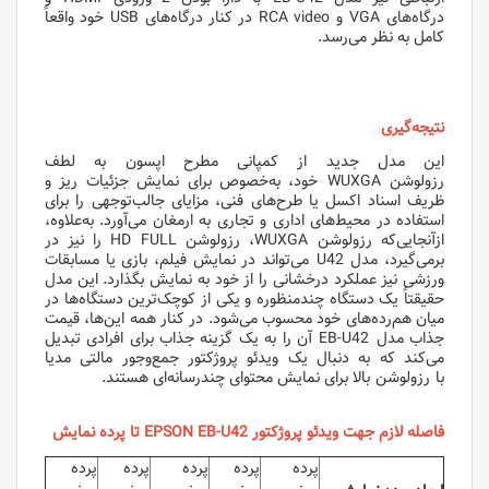
درگاه‌های VGA و RCA video در کنار درگاه‌های USB خود واقعاً
کامل به نظر می‌رسد.
نتیجه‌گیری
این مدل جدید از کمپانی مطرح اپسون به لطف
رزولوشن WUXGA خود، به‌خصوص برای نمایش جزئیات ریز و
ظریف اسناد اکسل یا طرح‌های فنی، مزایای جالب‌توجهی را برای
استفاده در محیط‌های اداری و تجاری به ارمغان می‌آورد. به‌علاوه،
ازآنجایی‌که رزولوشن WUXGA، رزولوشن HD FULL را نیز در
برمی‌گیرد، مدل U42 می‌تواند در نمایش فیلم، بازی یا مسابقات
ورزشی نیز عملکرد درخشانی را از خود به نمایش بگذارد. این مدل
حقیقتاً یک دستگاه چندمنظوره و یکی از کوچک‌ترین دستگاه‌ها در
میان هم‌رده‌های خود محسوب می‌شود. در کنار همه این‌ها، قیمت
جذاب مدل EB-U42 آن را به یک گزینه جذاب برای افرادی تبدیل
می‌کند که به دنبال یک ویدئو پروژکتور جمع‌وجور مالتی مدیا
با رزولوشن بالا برای نمایش محتوای چندرسانه‌ای هستند.
فاصله لازم جهت ویدئو پروژکتور EPSON EB-U42 تا پرده نمایش
پرده
پرده
پرده
پرده
پرده