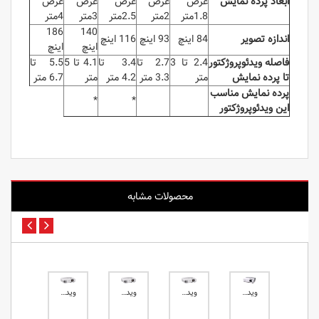
ابعاد پرده نمایش
عرض
عرض
عرض
عرض
عرض
1.8متر
2متر
2.5متر
3متر
4متر
186
140
اندازه تصویر
84 اینچ
93 اینچ
116 اینچ
اینچ
اینچ
فاصله ویدئوپروژکتور
2.4 تا 3
2.7 تا
3.4 تا
4.1 تا 5
5.5 تا
تا پرده نمایش
متر
3.3 متر
4.2 متر
متر
6.7 متر
پرده نمایش مناسب
*
*
این ویدئوپروژکتور
محصولات مشابه
ویدئو پروژکتور استوک اپسون PowerLite 83
ویدئو پروژکتور اپسون Epson EB-FH06
ویدئو پروژکتور اپسون Epson EB-992F
ویدئو پروژکتور اپسون Epson EB-TW740