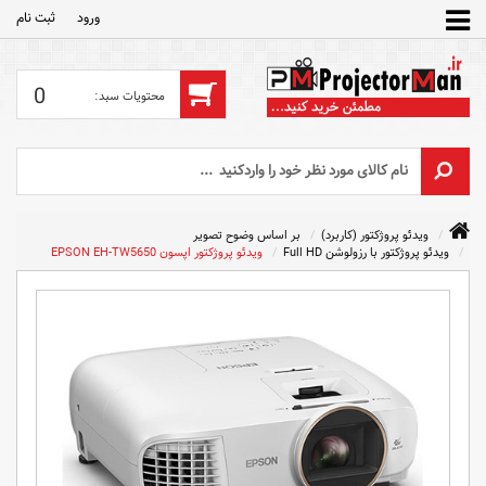
ورود
ثبت‌ نام
0
ویدئو پروژکتور (کاربرد)
بر اساس وضوح تصویر
ویدئو پروژکتور با رزولوشن Full HD
ویدئو پروژکتور اپسون EPSON EH-TW5650