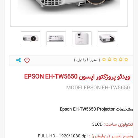
0
0
ویدئو پروژکتور اپسون EPSON EH-TW5650
MODELEPSON EH-TW5650
مشخصات Epson EH-TW5650 Projector
تکنولوژی ساخت:
3LCD
وضوح تصویر (رزولوشن) :
FULL HD - 1920*1080 dpi