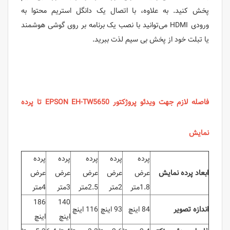
پخش کنید. به علاوه، با اتصال یک دانگل استریم محتوا به
ورودی HDMI می‌توانید با نصب یک برنامه بر روی گوشی هوشمند
یا تبلت خود از پخش بی سیم لذت ببرید.
فاصله لازم جهت ویدئو پروژکتور EPSON EH-TW5650 تا پرده
نمایش
پرده
پرده
پرده
پرده
پرده
ابعاد پرده نمایش
عرض
عرض
عرض
عرض
عرض
1.8متر
2متر
2.5متر
3متر
4متر
186
140
اندازه تصویر
84 اینچ
93 اینچ
116 اینچ
اینچ
اینچ