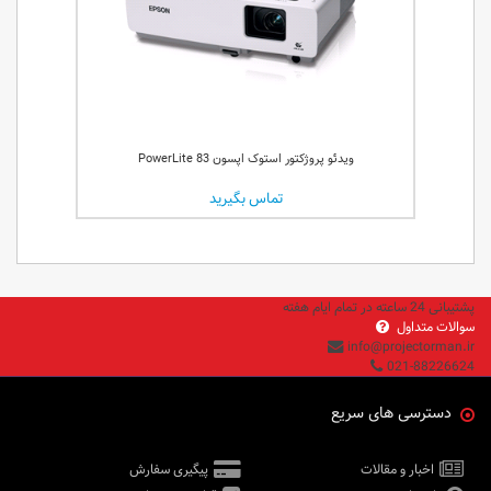
ویدئو پروژکتور استوک اپسون PowerLite 83
تماس بگیرید
پشتیبانی 24 ساعته در تمام ایام هفته
سوالات متداول
info@projectorman.ir
021-88226624
دسترسی های سریع
اخبار و مقالات
پیگیری سفارش