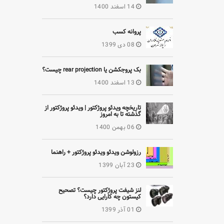
14 اسفند 1400
پروانه کسب
08 دی 1399
بک پروجکشن یا rear projection چیست؟
13 اسفند 1400
تاریخچه ویدئو پروژکتور | ویدئو پروژکتور از
گذشته تا به امروز
06 بهمن 1400
رزولوشن ویدئو ویدئو پروژکتور + راهنما
23 آبان 1399
لنز شیفت پروژکتور چیست؟ تصحیح
کیستون چه کارایی دارد؟
01 آذر 1399