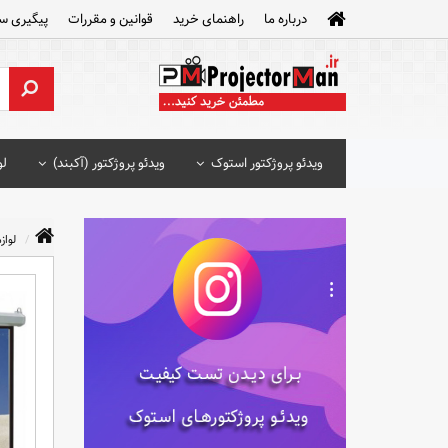
درباره ما
راهنمای خرید
قوانین و مقررات
پیگیری س
ویدئو پروژکتور استوک
ویدئو پروژکتور (آکبند)
لو
لواز