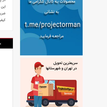
در پرده 
این پ
ضریب گین این پرده .1
کیفیت
م
ویدئوپروژکتور بنکیو BENQ GV1
ویدئو پروژکتور ان ای سی NEC NP-VE303G
ویدئو پروژکتور استوک ان ای سی NEC NP-VE303X
تماس بگیرید
تماس بگیرید