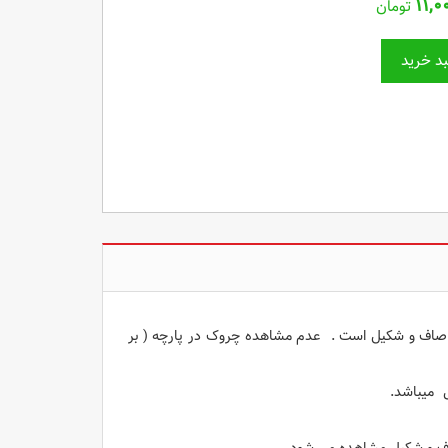
۱۱,۰
تومان
د خرید
ر پارچه های موجود در بازار و پارچه MWA درای ظاهری صاف و شکیل است . عدم مشاهده چروک در پارچه ( بر
 میباشد.