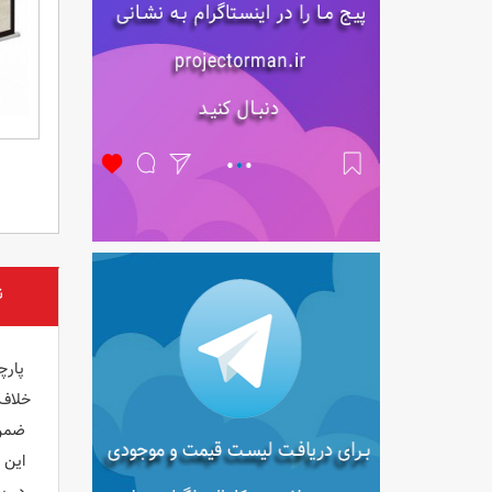
ن
خلاف پ
ضمن ا
این محصول دا