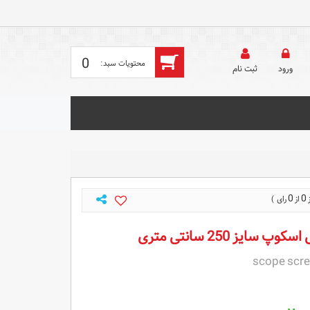
0
ورود
ثبت‌ نام
0
0
ایز 250 سانتی متری
scope scr