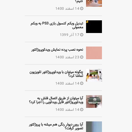
کنیم؟
14 اسفند 1400
تبدیل وبکم کنسول بازی PS3 به وبکم
معمولی
17 آذر 1399
نحوه نصب پرده نمایش ویدئوپروژکتور
23 اسفند 1400
چگونه میتوان با ویدئوپروژکتور تلویزیون
تماشا کرد؟
14 اسفند 1400
آیا میتوان از طریق اتصال فلش به
ویدئوپروژکتور فایل ویدئویی را اجرا کرد؟
14 اسفند 1400
آیا روی دیوار رنگی هم میشه با پروژکتور
تصویر گرفت؟