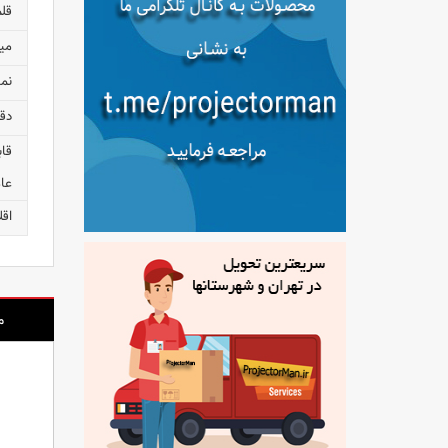
قل
می
نم
دق
قا
عا
اقل
م