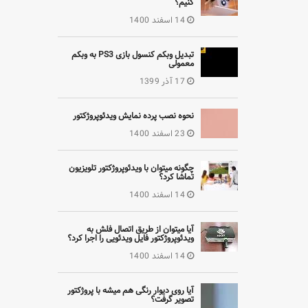
کنیم؟
14 اسفند 1400
تبدیل وبکم کنسول بازی PS3 به وبکم
معمولی
17 آذر 1399
نحوه نصب پرده نمایش ویدئوپروژکتور
23 اسفند 1400
چگونه میتوان با ویدئوپروژکتور تلویزیون
تماشا کرد؟
14 اسفند 1400
آیا میتوان از طریق اتصال فلش به
ویدئوپروژکتور فایل ویدئویی را اجرا کرد؟
14 اسفند 1400
آیا روی دیوار رنگی هم میشه با پروژکتور
تصویر گرفت؟