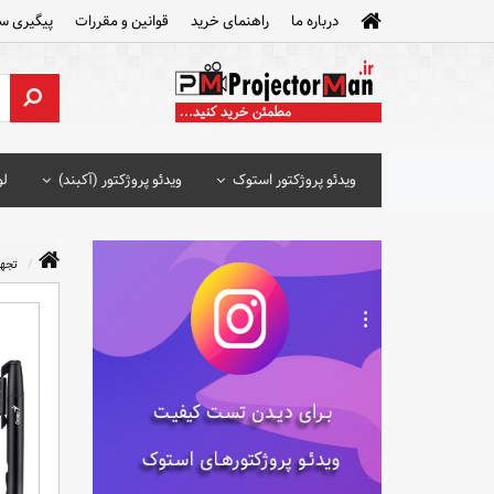
درباره ما
راهنمای خرید
قوانین و مقررات
پیگیری س
ویدئو پروژکتور استوک
ویدئو پروژکتور (آکبند)
لو
تجه