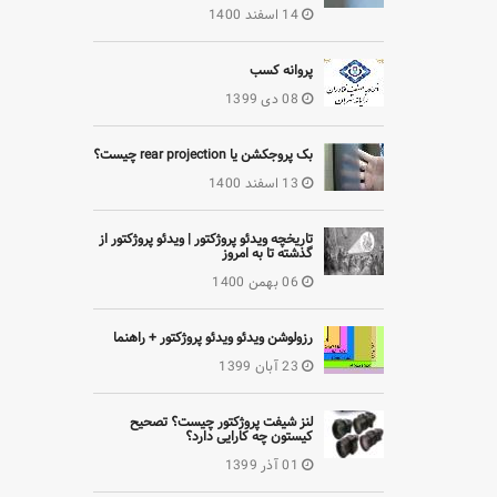
14 اسفند 1400
پروانه کسب
08 دی 1399
بک پروجکشن یا rear projection چیست؟
13 اسفند 1400
تاریخچه ویدئو پروژکتور | ویدئو پروژکتور از
گذشته تا به امروز
06 بهمن 1400
رزولوشن ویدئو ویدئو پروژکتور + راهنما
23 آبان 1399
لنز شیفت پروژکتور چیست؟ تصحیح
کیستون چه کارایی دارد؟
01 آذر 1399