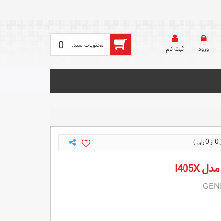
0
ورود
ثبت‌ نام
0
0
I405X
GENI