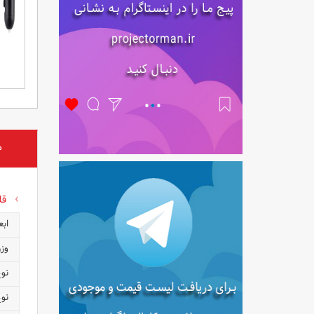
م
قل
ابع
وز
نو
نوع