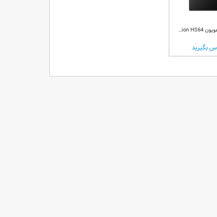
قلم نوری هویون Huion HS64
س بگیرید