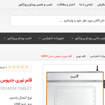
فارش
تماس با ما
اخبار و مقالات
نصب و تعمیر ویدئو پروژکتور
ازم جانبی ویدئو پروژکتور
تجهیزات کنفرانس
لامپ ویدئو پروژکتور
یزات کنفرانس
قلم نوری
قلم نوری جنیوس مدل I405X
قلم نوری جنیوس مدل 
US I405X TABLET
نوع اتصال:باسیم
نوع رابط:USB