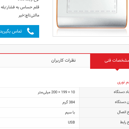
قلم حساس به فشار:بله
مالتی‌تاچ:خیر
تماس بگیرید
شخصات فنی
نظرات کاربران
م نوری
اد دستگاه
10 × 199 × 200 میلی‌متر
ن دستگاه
384 گرم
ع اتصال
با سیم
 رابط
USB