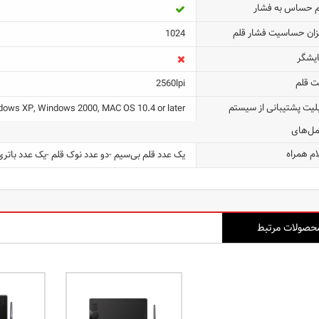
م حساس به فشار
زان حساسیت فشار قلم
1024
ایشگر
ت قلم
2560lpi
بلیت پشتیبانی از سیستم
dows XP, Windows 2000, MAC OS 10.4 or later
مل‌های
ام همراه
یک عدد قلم بی‌سیم -دو عدد نوک قلم -یک عدد باتری قلمی سایز AAA -CD درایور و نرم‌اف
حصولات مرتبط