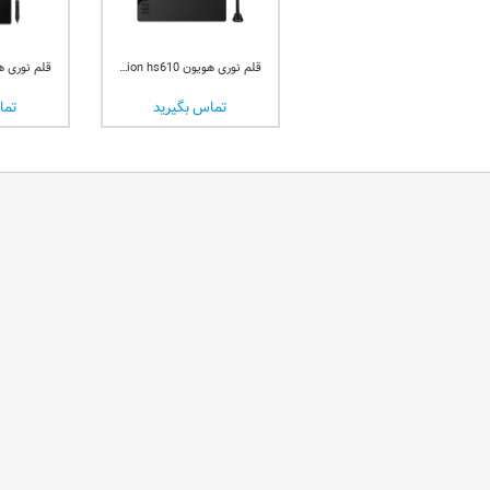
قلم نوری هویون huion hs610
تماس بگیرید
تما