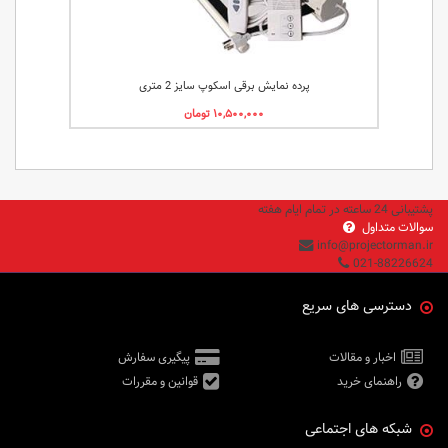
پرده نمایش برقی اسکوپ سایز 2 متری
پشتیبانی 24 ساعته در تمام ایام هفته
سوالات متداول
info@projectorman.ir
021-88226624
دسترسی های سریع
اخبار و مقالات
پیگیری سفارش
راهنمای خرید
قوانین و مقررات
شبکه های اجتماعی