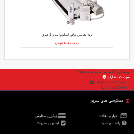
پرده نمایش برقی اسکوپ سایز 2 متری
پشتیبانی 24 ساعته در تمام ایام هفته
سوالات متداول
info@projectorman.ir
021-88226624
دسترسی های سریع
اخبار و مقالات
پیگیری سفارش
راهنمای خرید
قوانین و مقررات