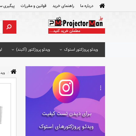
درباره ما
راهنمای خرید
قوانین و مقررات
پیگیری س
ویدئو پروژکتور استوک
ویدئو پروژکتور (آکبند)
لو
ویدئ