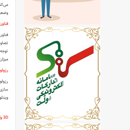
وضعیت
فناوری EE
فناو
توجه 
میزان
رزولوشن ت
رزول
سازی 
ویدئو
3D واقعی