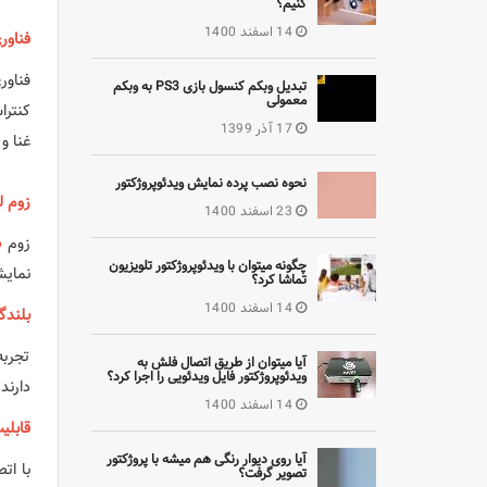
کنیم؟
14 اسفند 1400
فناوری c Black
فناو
تبدیل وبکم کنسول بازی PS3 به وبکم
معمولی
کنترا
17 آذر 1399
غنا و
نحوه نصب پرده نمایش ویدئوپروژکتور
زوم لنز 1.6 
23 اسفند 1400
زوم
6
چگونه میتوان با ویدئوپروژکتور تلویزیون
نمایش
تماشا کرد؟
14 اسفند 1400
بلندگ
تجربه
آیا میتوان از طریق اتصال فلش به
ویدئوپروژکتور فایل ویدئویی را اجرا کرد؟
دارند
14 اسفند 1400
قابلیت 
آیا روی دیوار رنگی هم میشه با پروژکتور
با ات
تصویر گرفت؟