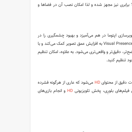
می‌کند. پروژکتور HD39Darbee به قابلیت لنز شیفت عمودی تا 17 درصد و زوم 1.6 برابری نیز مجهز شده و لذا امکان نصب آن در فضاها و
ویرسازی اپتوما در هم می‌آمیزد و بهبود چشمگیری را در
تصاویر پخش شده، از محتوای بلورِی گرفته تا بازی‌های ویدئویی ایجاد می‌کند. فناوری Visual Presence به افزایش عمق تصویر کمک می‌کند و با
‌تر، دقیق‌تر و واقعی‌تری می‌شود. به علاوه، امکان تنظیم
ود تنظیم کنید.
ات دقیق از محتوای
HD
می‌شود که عاری از هرگونه فشرده
فیلم‌های بلورِی، پخش تلویزیونی
HD
و انجام بازی‌های