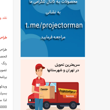
نقد و بر
طراحی م
طراح
انحصا
رنگ پ
برنامه‌های HDTV و ویدیوها و
ویدئو