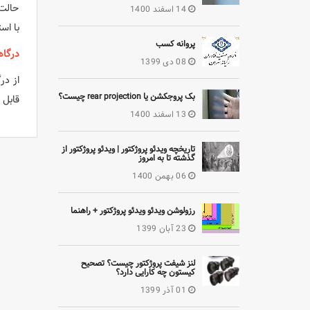
حالت 
14 اسفند 1400
با اس
پروانه کسب
درگاه USB با قابلیت شارژ دستگاه‌ه
08 دی 1399
از درگ
بک پروجکشن یا rear projection چیست؟
قابل حمل
13 اسفند 1400
تاریخچه ویدئو پروژکتور | ویدئو پروژکتور از
گذشته تا به امروز
06 بهمن 1400
رزولوشن ویدئو ویدئو پروژکتور + راهنما
23 آبان 1399
لنز شیفت پروژکتور چیست؟ تصحیح
کیستون چه کارایی دارد؟
01 آذر 1399