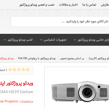
فارش
تماس با ما
اخبار و مقالات
نصب و تعمیر ویدئو پروژکتور
ازم جانبی ویدئو پروژکتور
تجهیزات کنفرانس
لامپ ویدئو پروژکتور
و پروژکتور (کاربرد)
بر اساس وضوح تصویر
ویدئو پروژکتور با رزولوشن Full HD
ویدئو پروژکتور اپتما rbee
ویدئو پروژکتور اپتما MA HD39 Darbee
OMA HD39 Darbee
مشخصات OPTOMA HD39Darbee Projector