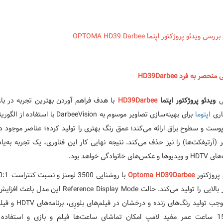
رسی ویدئو پروژکتور اپتما OPTOMA HD39 Darbee
نحصر به فرد HD39Darbee
ی
ویدئو پروژکتور اپتما
HD39Darbee
با هدف فراهم آوردن بهترین تجربه در ب
ری
اپتوما
برای بهینه‌سازی تصاویر موسوم به 
وست و سطوح براق ارائه می‌کند؛ عمق رنگ بهتری را تولید کرده؛ عناصر موجود در
 عکس‌های خانوادگی خواهد بود.
 پروژکتور
Optoma HD39Darbee
لذا موجب تولی
15000 ساعت عمر مفید لامپ امکان تماشای ساعت‌ها فیلم و بازی و استفاد