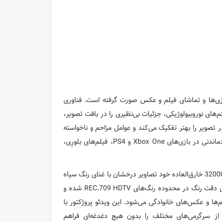
ازی‌ها و تماشای فیلم و عکس صورت گرفته است. فناوری
DarbeeVision با استفاده از الگوریتم‌های نوروبیولوژیکی، جزئیات بی‌نظیری را در بافت تصویر،
 تصویر را بهتر تفکیک می‌کند و عوامل مزاحم و ناخواسته
تصویر (آرتیفکت‌ها) را نیز حذف می‌کند. نتیجه نهایی کار این فناوری، یک تجربه به‌یادماندنی در بازی‌های Xbox One و PS4، فیلم‌های بلورِی،
با روشنایی 3500 لومنز و نسبت کنتراست 32000:1 خارق‌العاده خود تصاویر درخشان با غنای رنگ سیاه
بسیار بالایی را تولید می‌کند. حالت Reference Display Mode این مدل باعث افزایش دقت رنگ در محدوده رنگ‌های REC.709 HDTV شده و
د رنگ‌های زنده و درخشان در فیلم‌های بلورِی، برنامه‌های HDTV و فیلم‌ها و عکس‌های خانوادگی می‌شود. این ویدئو پروژکتور با
ه از سرگرمی‌های مختلف را بدون هیچ دغدغه‌ای فراهم