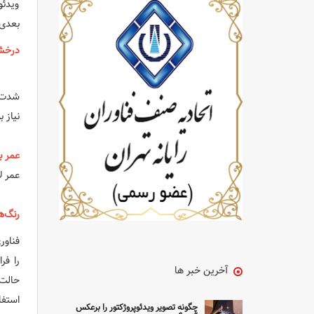
ویدئو
بعدی 
درخشندگ
شدت ن
نیاز 
عمر ب
عمر ل
رنگ‌ه
فناور
را فر
آخرین خبر ها
حالت‌
استفا
چگونه تصویر ویدئوپروژکتور را برعکس