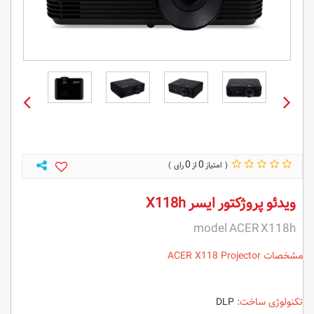
0
0
ویدئو پروژکتور ایسر X118h
model ACER X118h
مشخصات ACER X118 Projector
تکنولوژی ساخت:
DLP