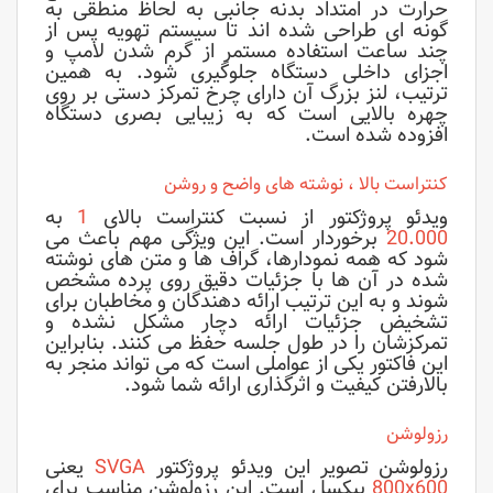
حرارت در امتداد بدنه جانبی به لحاظ منطقی به
گونه ای طراحی شده اند تا سیستم تهویه پس از
چند ساعت استفاده مستمر از گرم شدن لامپ و
اجزای داخلی دستگاه جلوگیری شود. به همین
ترتیب، لنز بزرگ آن دارای چرخ تمرکز دستی بر روی
چهره بالایی است که به زیبایی بصری دستگاه
افزوده شده است.
کنتراست بالا ، نوشته های واضح و روشن
ویدئو پروژکتور از نسبت کنتراست بالای
1
به
20.000
برخوردار است. این ویژگی مهم باعث می
شود که همه نمودارها، گراف ها و متن های نوشته
شده در آن ها با جزئیات دقیق روی پرده مشخص
شوند و به این ترتیب ارائه دهندگان و مخاطبان برای
تشخیض جزئیات ارائه دچار مشکل نشده و
تمرکزشان را در طول جلسه حفظ می کنند. بنابراین
این فاکتور یکی از عواملی است که می تواند منجر به
بالارفتن کیفیت و اثرگذاری ارائه شما شود.
رزولوشن
رزولوشن تصویر این ویدئو پروژکتور
SVGA
یعنی
800x600
پیکسل است. این رزولوشن مناسب برای