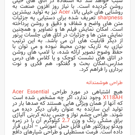
سبب خواهد شد که استفاده در اتاق های خیلی
روشن گردیده است. با نیاز روز افزون صنعت به
روشنایی های خیلی بالا،
Acer
نیز به تولید بیشترین
sharpness
تعریف شده برای دستیابی یه جزئیات
متن های واضح و شفاف و دقیق و روشن پرداخته
است. امکان نمایش فیلم ها و تصاویر و همچنین
نمایش متن ها و جزئیات در اتاق های جلسات پرنور
از دیگر قابلیت های آن می باشد. به این ترتیب
نیازی به تاریک بودن محیط نبوده و می توان با
حفظ وضوح نصویر ارائه شده، با لامپ های روشن
در اتاق های نشست کوچک و یا کلاس های درس
مدارس،امکان بحث و گفتگو، هم فکری و نوت
برداری را فراهم کرد.
طراحی هوشمندانه
هیچ اشتباهی در مورد طراحی
Acer Essential
X118AH
وجود ندارد، اگر چه مشخص شده است
که آنها از همان ویژگی هایی هستند که صدها بار در
تولید این سازنده به عنوان رقبای دیگر دیده می
شوند. طراحی چشم نواز و جنس بدنه کربنی آلیاژی
براق مشکی رنگ و وزن
2.7
کیلوگرم آن را در زمره
ویدئو پروژکتور های قابل حمل آموزشی – اداری قرار
داده است. فرمت مستطیلی و طراحی شیارهای دافع