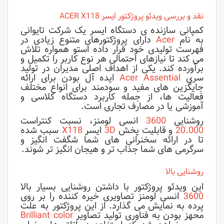
نقد و بررسی ویدئو پروژکتور ایسر ACER X118
کمپانی سازنده ی دستگاه ایسر یک شرکت تایوانی
به نام
Acer
دارای پروژکتورهای متنوع زیادی در
فهرست تولیدی خود قرار داده استو همواره تلاش
می کند تا نیازهای احتمالی هر نوع کاربر را تکمیل و
برآورده کند. یکی از اهداف اصلی مدیران در تولید
سری
Acer Assential
ایده آل بودن برای ارائه
جایگزین های مفید و سودمند برای انواع مختلف
فعالیت ها، از جمله کاربرد دستگاه کلاسی و
آموزشی یا در مصارف تجاری است.
روشنایی
3600
انسی لومنز، نسبت کنتراست
20.000
و قابلیت پخش
3D
ایسر
X118
سبب شده
تا در ارائه سخنرانی های شما شگفت انگیز و
سرگرمی های شما جذاب تر و هیجان انگیز تر شوند.
روشنایی بالا
این ویدئو پروژکتور با داشتن روشنایی بسیار بالا
3600
انسی لومنز تصاویری خیره کننده را بر روی
پرده به نمایش می گذارد. از این پروژکتور به علت
محهز بودن به فناوری تولید تصاویر
Brilliant color