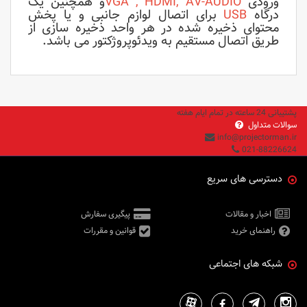
ورودی
VGA , HDMI, AV-AUDIO
و همچنین یک
درگاه
USB
برای اتصال لوازم جانبی و یا پخش
محتوای ذخیره شده در هر واحد ذخیره سازی از
طریق اتصال مستقیم به ویدئوپروژکتور می باشد.
پشتیبانی 24 ساعته در تمام ایام هفته
سوالات متداول
info@projectorman.ir
021-88226624
دسترسی های سریع
اخبار و مقالات
پیگیری سفارش
راهنمای خرید
قوانین و مقررات
شبکه های اجتماعی