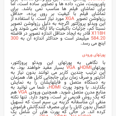
پاورپوینت، متن، داده ها و تصاویر ساده است، اما
برای تماشای فیلم ها مناسب نمی باشد. برای
تماشای فیلم با کیفیت بر روی پرده، حداقل
رزولوشن تصویر
XGA
مورد نیاز است. با استفاده از
این ویدئو پروژکتور اگرچه به دلیل رزولوشن تصویر
نسبتا کم، جزئیات باکیفیت بالا ارائه نمی شوند ولی
X118H
قادر به ایجاد حداقل اندازه تصویر در فاضله
584.20
میلیمتر است و حداکثر اندازه آن به
300
اینچ می رسد.
پورتهای ورودی
با نگاهی به پورتهای این ویدئو پروژکتور،
پورتهای
HDMI
و
VGA
بسیار مفید خواهند بود. به
این ترتیب چندین کاربر می توانند بدون نیاز به
آداپتور و صرف زمان برای جابجایی کابل ها، همزمان
به دستگاه متصل و فایلهایشان را به نمایش
بگذارند. با وجود پورت
HDMI
، شما می توانید به
منابع مدرن متصل شوید. همچنین ورودی
VGA
هم
که یک روش قدیمی تر است، وجود دارد. تنها نکته
منفی آن متاسفانه گزینه بی سیم است که تسهیل
اتصال بدون کابل را برای مصرف کنندگانش فراموش
کرده اند. در حالی که پورت های آن شامل یک