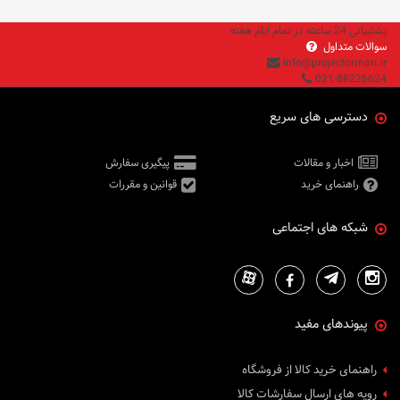
پشتیبانی 24 ساعته در تمام ایام هفته
سوالات متداول
info@projectorman.ir
021-88226624
دسترسی های سریع
اخبار و مقالات
پیگیری سفارش
راهنمای خرید
قوانین و مقررات
شبکه های اجتماعی
پیوندهای مفید
راهنمای خرید کالا از فروشگاه
رویه های ارسال سفارشات کالا