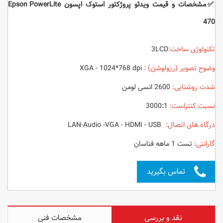
✅مشخصات و قیمت ویدئو پروژکتور استوک اپسون Epson PowerLite
470
تکنولوژی ساخت:
3LCD
وضوح تصویر (رزولوشن) :
XGA - 1024*768 dpi
شدت روشنایی:
2600 انسی لومن
نسبت کنتراست:
3000:1
درگاه های اتصال:
LAN-Audio -VGA - HDMI - USB
گارانتی:
تست 1 ماهه فناسان
تماس بگیرید
نقد و بررسی
مشخصات فنی