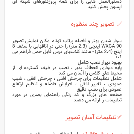
دستورالعمل هایی را برای همه پروژکتورهای شبکه ای
اپسون پخش کنید
✅
تصویر چند منظوره
سوار شدن بهتر و فاصله پرتاب کوتاه امکان نمایش تصویر
WXGA 90 اینچی (2.3 متر) را حتی در اتاقهایی با سقف 8
اینچ (2.4 متر) - مانند کلاسهای درس قابل حمل فراهم می
کند
بهبود دیوار نصب شامل
پایه دیواری انعطاف پذیر ، نصب در طیف گسترده ای از
محیط های کلاس را آسان می کند
شامل تنظیمات برای چرخش افقی ، چرخش افقی ، شیب
عمودی ، تغییر افقی ، افزایش فاصله و تنظیم ارتفاع
عمودی برای نصب دقیق
صفحه های بزرگ و کد رنگی راهنمای بصری در مورد
تنظیمات را ارائه می دهند
✅
تنظیمات آسان تصویر