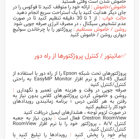
خاموش شدن است وقتی هستید
خاموش/خاموش :
ارائه خود را متوقف کنید تا فوکوس را در
جای دیگر هدایت کنید یا یک استراحت سریع انجام دهید
حالت خواب :
از 1 تا 30 دقیقه تنظیم کنید تا در صورت
عدم تشخیص سیگنال ، در مصرف انرژی صرفه جویی شود
روشن / خاموش مستقیم :
پروژکتور را با چرخاندن سوئیچ
دیواری روشن / خاموش کنید
✅
مانیتور / کنترل پروژکتورها از راه دور
پروژکتورهای تحت شبکه Epson را از راه دور با استفاده از
اتصال RJ-45 و نرم افزار EasyMP Monitor به راحتی
کنترل/کنترل کنید
صرفه جویی در وقت و هزینه های تعمیر و نگهداری
:
روشن و خاموش کردن پروژکتورهای کلاس بدون نیاز به
رفتن به هر کلاس درس ؛ برنامه زمانبندی رویدادهای
خودکار را تنظیم کنید
در صورت لزوم توجه ، هشدارهای ایمیل دریافت کنید
Crestron RoomView فعال است
:
بدون نیاز به جعبه
کنترل A/V ، پروژکتور خود را با نرم افزار RoomView
کنترل/کنترل کنید.
پیام خود را پخش کنید
:
رویدادها را تبلیغ کنید یا