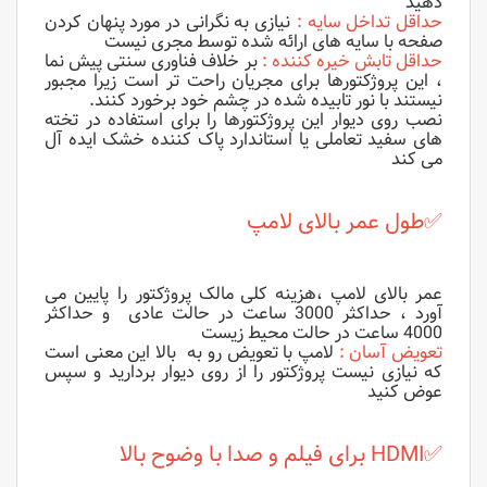
دهید
ح
داقل تداخل سایه :
نیازی به نگرانی در مورد پنهان کردن
صفحه با سایه های ارائه شده توسط مجری نیست
حداقل تابش خیره کننده :
بر خلاف فناوری سنتی پیش نما
، این پروژکتورها برای مجریان راحت تر است زیرا مجبور
نیستند با نور تابیده شده در چشم خود برخورد کنند.
نصب روی دیوار این پروژکتورها را برای استفاده در تخته
های سفید تعاملی یا استاندارد پاک کننده خشک ایده آل
می کند
✅
طول عمر بالای لامپ
عمر بالای لامپ
،هزینه کلی مالک پروژکتور را
پایین می
آورد ،
حداکثر 3000 ساعت در حالت عادی
و حداکثر
4000 ساعت در حالت محیط زیست
تعویض آسان :
لامپ با تعویض رو به
بالا
این معنی است
که نیازی نیست پروژکتور را از روی دیوار بردارید و سپس
عوض کنید
✅
HDMI برای فیلم و صدا با وضوح بالا