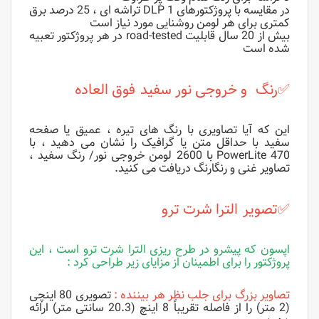
در مقایسه با پروژکتورهای DLP 1 تراشه ای ، 25 درصد برق
کمتری برای هر لومن روشنایی مورد نیاز است
بیش از 20 سال قابلیت road-tested در هر پروژکتور تعبیه
شده است
✅
رنگ و خروجی نور سفید فوق العاده
این که آیا تصاویری با رنگ های تیره ، عمیق یا صفحه
سفید با حداقل متن یا گرافیک را نشان می دهید ، با
PowerLite 470 با
2600
لومن خروجی نور/ رنگ سفید ،
تصاویر غنی و رنگارنگ دریافت می کنید.
✅
تصویر الترا شرت ترو
اپسون که پیشرو در طرح ریزی الترا شرت ترو است ، این
پروژکتور را برای اطمینان از مزایای زیر طراحی کرد :
تصاویر بزرگ برای جلب نظر هر بیننده :
تصویری 80 اینچی
(2 متر) را از فاصله تقریباً 8 اینچ (20.3 سانتی متر) ارائه