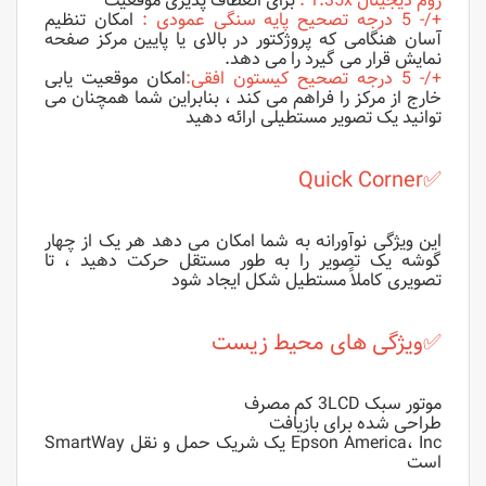
زوم دیجیتال 1.35x
:
برای انعطاف پذیری موقعیت
+/- 5 درجه تصحیح پایه سنگی عمودی
:
امکان تنظیم
آسان هنگامی که پروژکتور در بالای یا پایین مرکز صفحه
نمایش قرار می گیرد را می دهد.
+/- 5 درجه تصحیح کیستون افقی
:
امکان موقعیت یابی
خارج از مرکز را فراهم می کند ، بنابراین شما همچنان می
توانید یک تصویر مستطیلی ارائه دهید
Quick Corner
✅
این ویژگی نوآورانه به شما امکان می دهد هر یک از چهار
گوشه یک تصویر را به طور مستقل حرکت دهید ، تا
تصویری کاملاً مستطیل شکل ایجاد شود
✅
ویژگی های محیط زیست
موتور سبک 3LCD کم مصرف
طراحی شده برای بازیافت
Epson America، Inc یک شریک حمل و نقل SmartWay
است