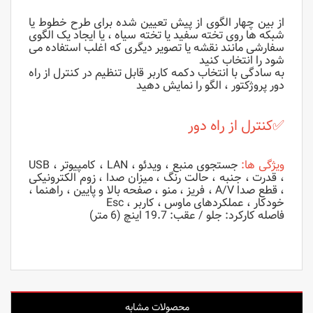
از بین چهار الگوی از پیش تعیین شده برای طرح خطوط یا
شبکه ها روی تخته سفید یا تخته سیاه ، یا ایجاد یک الگوی
سفارشی مانند نقشه یا تصویر دیگری که اغلب استفاده می
شود را انتخاب کنید
به سادگی با انتخاب دکمه کاربر قابل تنظیم در کنترل از راه
دور پروژکتور ، الگو را نمایش دهید
✅
کنترل از راه دور
ویژگی ها:
جستجوی منبع ، ویدئو ، LAN ، کامپیوتر ، USB
، قدرت ، جنبه ، حالت رنگ ، میزان صدا ، زوم الکترونیکی
، قطع صدا A/V ، فریز ، منو ، صفحه بالا و پایین ، راهنما ،
خودکار ، عملکردهای ماوس ، کاربر ، Esc
فاصله کارکرد: جلو / عقب: 19.7 اینچ (6 متر)
محصولات مشابه