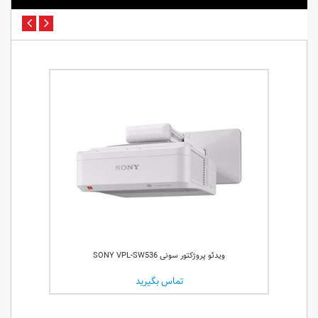
وی
ویدئو پروژکتور سونی SONY VPL-SW536
تماس بگیرید