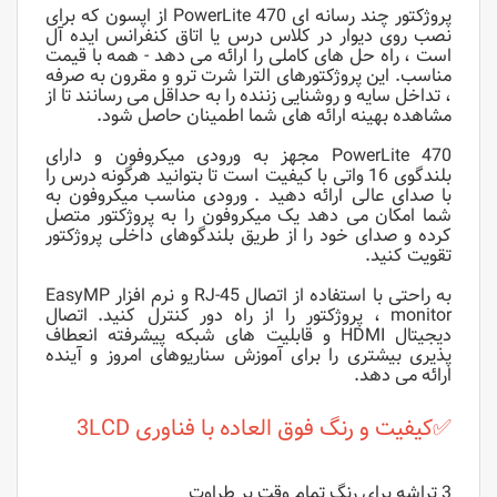
پروژکتور چند رسانه ای PowerLite 470 از اپسون که برای
نصب روی دیوار در کلاس درس یا اتاق کنفرانس ایده آل
است ، راه حل های کاملی را ارائه می دهد - همه با قیمت
مناسب.
این پروژکتورهای الترا شرت ترو و مقرون به صرفه
، تداخل سایه و روشنایی زننده را به حداقل می رسانند تا از
مشاهده بهینه ارائه های شما اطمینان حاصل شود.
PowerLite 470 مجهز به ورودی میکروفون و دارای
بلندگوی 16 واتی با کیفیت است تا بتوانید هرگونه درس را
با صدای عالی
ارائه د
هید
. ورودی مناسب میکروفون به
شما امکان می دهد یک میکروفون را به پروژکتور متصل
کرده و صدای خود را از طریق بلندگوهای داخلی پروژکتور
تقویت کنید.
به راحتی با استفاده از اتصال RJ-45 و نرم افزار EasyMP
monitor ، پروژکتور را از راه دور کنترل کنید. اتصال
دیجیتال HDMI و قابلیت های شبکه پیشرفته انعطاف
پذیری بیشتری را برای آموزش سناریوهای امروز و آینده
ارائه می دهد.
✅
کیفیت و رنگ فوق العاده با فناوری 3LCD
3 تراشه برای رنگ تمام وقت پر طراوت