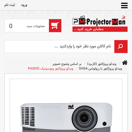
ورود
ثبت‌ نام
0
ویدئو پروژکتور (کاربرد)
بر اساس وضوح تصویر
ویدئو پروژکتور با رزولوشن SVGA
ویدئو پروژکتور ویوسونیک PA503S