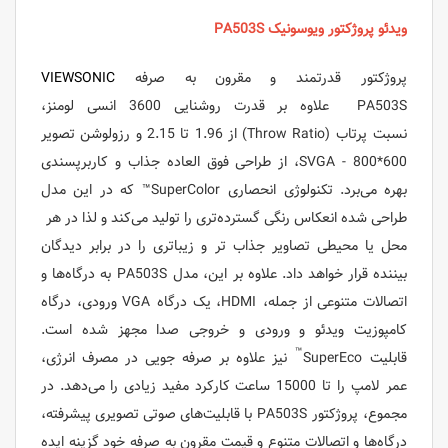
ویدئو پروژکتور ویوسونیک PA503S
پروژکتور قدرتمند و مقرون به صرفه
VIEWSONIC
PA503S
علاوه بر قدرت روشنایی 3600 انسی لومنز،
نسبت پرتاب (Throw Ratio) از 1.96 تا 2.15 و رزولوشن تصویر
SVGA - 800*600، از طراحی فوق العاده جذاب و کاربرپسندی
بهره می‌برد. تکنولوژی انحصاری SuperColor™ که در این مدل
طراحی شده انعکاس رنگی گسترده‌تری را تولید می‌کند و لذا در هر
محل یا محیطی تصاویر جذاب تر و زیباتری را در برابر دیدگان
بیننده قرار خواهد داد. علاوه بر این، مدل PA503S به درگاه‌ها و
اتصالات متنوعی از جمله، HDMI، یک درگاه VGA ورودی، درگاه
کامپوزیت ویدئو و ورودی و خروجی صدا مجهز شده است.
™
قابلیت SuperEco
نیز علاوه بر صرفه جویی در مصرف انرژی،
عمر لامپ را تا 15000 ساعت کارکرد مفید زیادی را می‌دهد. در
مجموع، پروژکتور PA503S با قابلیت‌های صوتی تصویری پیشرفته،
درگاه‌ها و اتصالات متنوع و قیمت مقرون به صرفه خود گزینه ایده