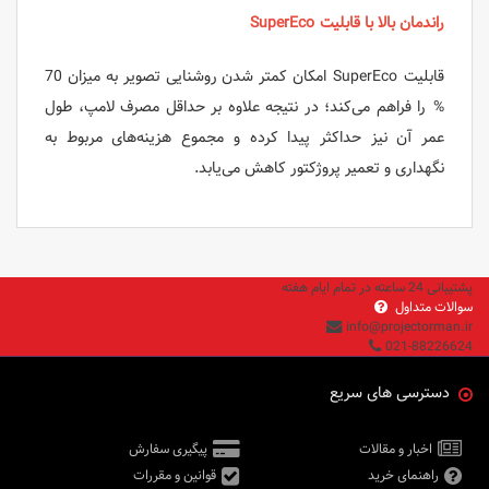
راندمان بالا با قابلیت SuperEco
قابلیت SuperEco امکان کمتر شدن روشنایی تصویر به میزان 70
% را فراهم می‌کند؛ در نتیجه علاوه بر حداقل مصرف لامپ، طول
عمر آن نیز حداکثر پیدا کرده و مجموع هزینه‌های مربوط به
نگهداری و تعمیر پروژکتور کاهش می‌یابد.
پشتیبانی 24 ساعته در تمام ایام هفته
سوالات متداول
info@projectorman.ir
021-88226624
دسترسی های سریع
اخبار و مقالات
پیگیری سفارش
راهنمای خرید
قوانین و مقررات