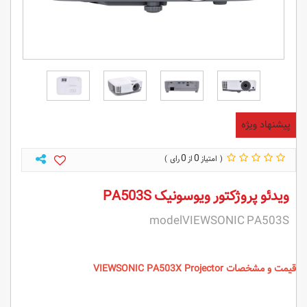
پیشنهاد ویژه
0
0
ویدئو پروژکتور ویوسونیک PA503S
modelVIEWSONIC PA503S
قیمت و مشخصات
PA503X Projector
VIEWSONIC