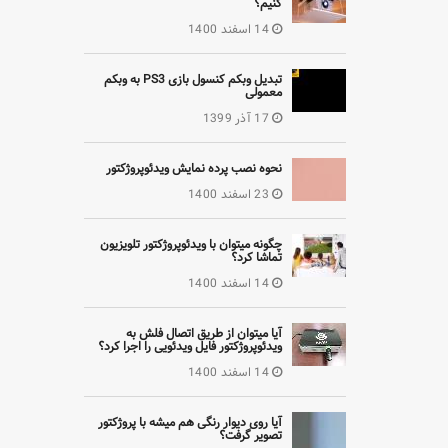
کنیم؟
14 اسفند 1400
تبدیل وبکم کنسول بازی PS3 به وبکم
معمولی
17 آذر 1399
نحوه نصب پرده نمایش ویدئوپروژکتور
23 اسفند 1400
چگونه میتوان با ویدئوپروژکتور تلویزیون
تماشا کرد؟
14 اسفند 1400
آیا میتوان از طریق اتصال فلش به
ویدئوپروژکتور فایل ویدئویی را اجرا کرد؟
14 اسفند 1400
آیا روی دیوار رنگی هم میشه با پروژکتور
تصویر گرفت؟