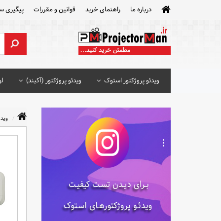
درباره ما
راهنمای خرید
قوانین و مقررات
پیگیری س
ویدئو پروژکتور استوک
ویدئو پروژکتور (آکبند)
لو
ویدئ