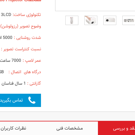
مشخصات PANASONIC PT-VZ580 Projector
تکنولوژی ساخت:
3LCD
وضوح تصویر (رزولوشن) 
شدت روشنایی :
5000 انسی لومن
نسبت کنتراست تصویر :
000
عمر لامپ :
7000 ساعت در حالت اقتصادی
درگاه های اتصال :
LAN - HDMI - VGA - VIDEO - AUDIO - USB
گارانتی :
1 سال فناسان
تماس بگیرید
قد و بررسی
مشخصات فنی
نظرات کاربران