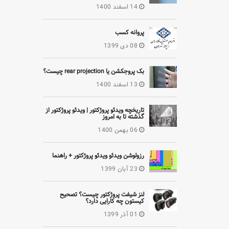
14 اسفند 1400
پروانه کسب
08 دی 1399
بک پروجکشن یا rear projection چیست؟
13 اسفند 1400
تاریخچه ویدئو پروژکتور | ویدئو پروژکتور از
گذشته تا به امروز
06 بهمن 1400
رزولوشن ویدئو ویدئو پروژکتور + راهنما
23 آبان 1399
لنز شیفت پروژکتور چیست؟ تصحیح
کیستون چه کارایی دارد؟
01 آذر 1399