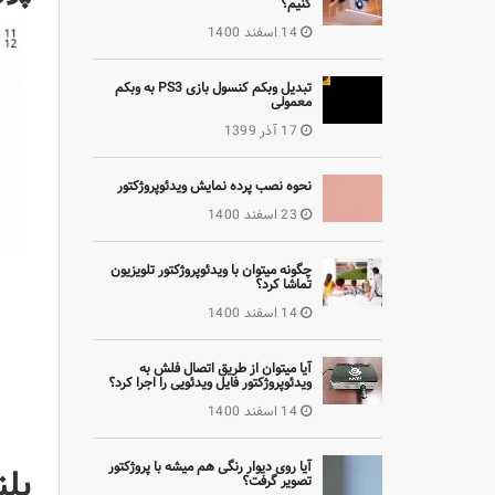
کنیم؟
14 اسفند 1400
تبدیل وبکم کنسول بازی PS3 به وبکم
معمولی
17 آذر 1399
نحوه نصب پرده نمایش ویدئوپروژکتور
23 اسفند 1400
چگونه میتوان با ویدئوپروژکتور تلویزیون
تماشا کرد؟
14 اسفند 1400
آیا میتوان از طریق اتصال فلش به
ویدئوپروژکتور فایل ویدئویی را اجرا کرد؟
14 اسفند 1400
آیا روی دیوار رنگی هم میشه با پروژکتور
بلندگ
تصویر گرفت؟