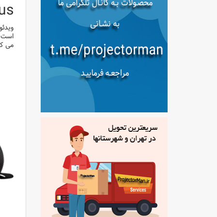
us
ویدئو
می کن