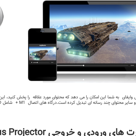
ایر محتوای چند رسانه ای تبدیل کرده است.درگاه های اتصال M1 + شامل MicroSD کارت ، USB A و USB C می باشد.
های ورودی و خروجی VIEWSONIC M1 Plus Projector