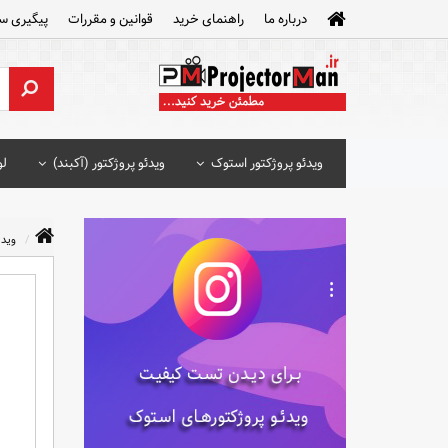
درباره ما
راهنمای خرید
قوانین و مقررات
پیگیری س
ویدئو پروژکتور استوک
ویدئو پروژکتور (آکبند)
لو
ویدئ