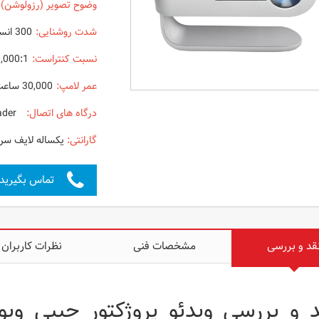
وضوح تصویر (رزولوشن) 
شدت روشنایی:
300 انسی لومن
نسبت کنتراست:
120,000:1
عمر لامپ:
30,000 ساعت در حالت اقتصادی
درگاه های اتصال:
Bluetooth-HDMI - USB - Card Reader
گارانتی:
یکساله لایف س
تماس بگیرید
قد و بررسی
مشخصات فنی
نظرات کاربران