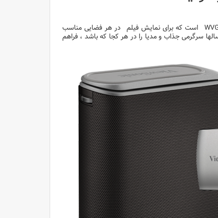
سبک و قابل حمل با وضوح تصویر WVGA است که برای نمایش فیلم در هر فضایی مناسب
 داشتن یک باطری داخلی و عمر لامپ حدود 30،000 ساعت ، سالها سرگرمی جذاب و مدیا را در هر کجا که باشد ، فراهم