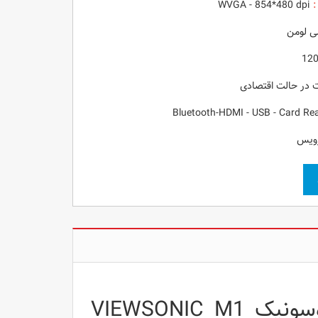
:
WVGA - 854*480 dpi
رویس
نقد و بررسی ویدئو پروژکتور جیبی ویوسونیک VIEWSONIC M1