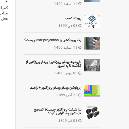
14 اسفند 1400
عمل ن
پروانه کسب
08 دی 1399
بک پروجکشن یا rear projection چیست؟
13 اسفند 1400
تاریخچه ویدئو پروژکتور | ویدئو پروژکتور از
گذشته تا به امروز
06 بهمن 1400
رزولوشن ویدئو ویدئو پروژکتور + راهنما
23 آبان 1399
لنز شیفت پروژکتور چیست؟ تصحیح
کیستون چه کارایی دارد؟
01 آذر 1399