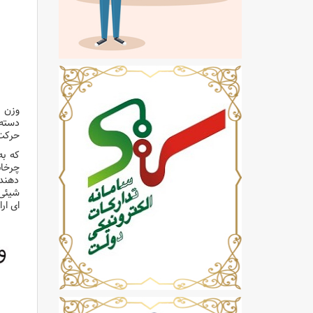
وزن سبک 75 گرمی
دسته 
حرکت 360 درجه‌ای به دور ویدئوپروژک
که به
دهند 
شیئی 
ای ار