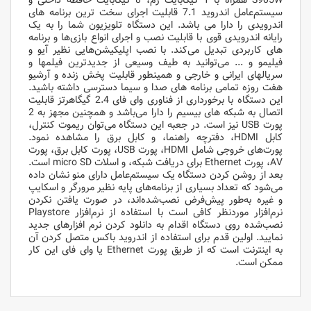
S905W همراه با 1 گیگابایت رم، 8 گیگابایت حافظه داخلی و
سیستم‌عامل اندروید 7.1 قابلیت اجرای سخت ترین برنامه های
اندرویدی را دارا می باشد. این دستگاه تلویزیون شما را به یک
رایانه اندرویدی قوی با قابلیت نصب و اجرای انواع بازی‌ها و برنامه
های کاربردی تبدیل می‌کند. با نصب اپلیکیشن‌هایی نظیر آیو و
فیلیمو و ... می‌توانید به طیف وسیعی از جدیدترین فیلمها و
سریالهای ایرانی و خارجی و همینطور قابلیت پخش زنده و آرشیو
هفت روزه تمامی برنامه های صدا و سیما دسترسی داشته باشید.
این دستگاه با برخورداری از فناوری وای فای 2.4 گیگاهرتز قابلیت
اتصال به شبکه های بیسیم را دارا می‌باشد و همچنین مجهز به 2
پورت USB نیز است. در جعبه این دستگاه می‌توان ریموت کنترل،
کابل HDMI، دفترچه راهنما، و کابل برق را مشاهده نمود.
پورت‌های خروجی شامل HDMI، پورت USB، پورت کابل برق، پورت
AV، پورت Ethernet برای دریافت شبکه، و اسلات micro SD است.
بعد از روشن کردن دستگاه یک سیستم‌عامل دارای منو نشان داده
می‌شود که تعداد بسیاری از برنامه‌های پایه نظیر مرورگر و اسکایپ
و غیره به‌طور پیش‌فرض نصب‌شده‌اند، در صورت یافتن نکردن
نرم‌افزار موردنظر کافی است با استفاده از نرم‌افزار Playstore
نصب‌شده روی دستگاه اقدام به دانلود کردن نرم افزارهای جدید
نمایید. اولین قدم برای استفاده از اندروید باکس متصل کردن آن
به اینترنت است که از طریق پورت Ethernet یا وای فای این کار
ممکن است.