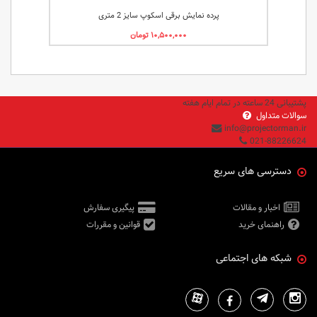
پرده نمایش برقی اسکوپ سایز 2 متری
پشتیبانی 24 ساعته در تمام ایام هفته
سوالات متداول
info@projectorman.ir
021-88226624
دسترسی های سریع
اخبار و مقالات
پیگیری سفارش
راهنمای خرید
قوانین و مقررات
شبکه های اجتماعی