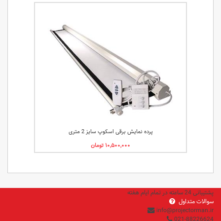
پرده نمایش برقی اسکوپ سایز 2 متری
پشتیبانی 24 ساعته در تمام ایام هفته
سوالات متداول
info@projectorman.ir
021-88226624