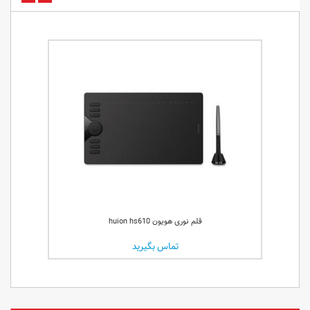
قلم نوری هویون huion hs610
تماس بگیرید