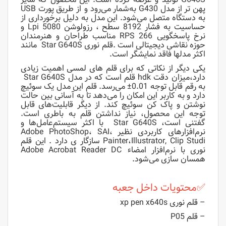
پهن تر از مدل G430 به‌شمار می‌رود و از طریق پورت USB
به دستگاه متصل می‌شود. این مدل به دلیل برخورداری از
حساسیت به فشار 8192 سطح ، رزولوشن 5080 Lpi و
نرخ پاسخگویی 266 RPS مناسب طراحان و هنرمندان
حوزه نقاشی دیجیتالی است .قلم نوری Star G640S مانند
اکثر مدلها فاقد نمایشگر است.
یکی دیگر از نکاتی که برای قلم های لمسی اهمیت زیادی
دارد،میزان دقت hdk قلم است که در مدل Star G640S
به رقم قابل توجه 0.01± می‌رسد. قلم این مدل یک سوئیچ
دارد و به کاربر این امکان را می‌دهد تا به آسانی بین حالت
نوشتن و پاک کن سوئیچ کند. از دیگر قابلیت‌های قابل
توجه این محصول، نیاز نداشتن قلم به باطری است.
گفتنی است، Star G640S با اکثر سیستم‌عامل‌ها و
نرم‌افزار‌های کاربردی نظیر Adobe PhotoShop، SAI،
Painter،Illustrator, Clip Studi سازگار ی دارد . این قلم
نوری با نرم‌افزار امضاء Adobe Acrobat Reader DC
همسان ‌سازی می‌شود.
✅محتویات داخل جعبه
– قلم نوری xp pen x640s
– قلم P05