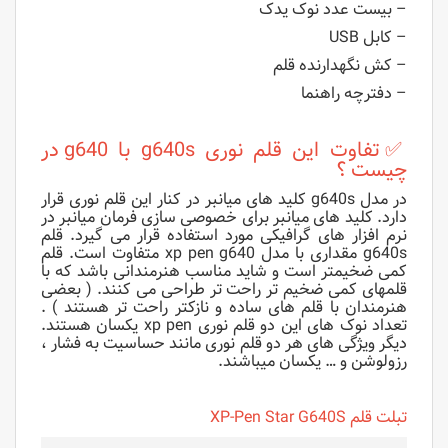
– بیست عدد نوک یدک
– کابل USB
– کش نگهدارنده قلم
– دفترچه راهنما
✅تفاوت این قلم نوری g640s با g640 در
چیست ؟
در مدل g640s کلید های میانبر در کنار این قلم نوری قرار
دارد. کلید های میانبر برای خصوصی سازی فرمان میانبر در
نرم افزار های گرافیکی مورد استفاده قرار می گیرد. قلم
g640s مقداری با مدل xp pen g640 متفاوت است. قلم
کمی ضخیمتر است و شاید مناسب هنرمندانی باشد که با
قلمهای کمی ضخیم تر راحت تر طراحی می کنند. ( بعضی
هنرمندان با قلم های ساده و نازکتر راحت تر هستند ) .
تعداد نوک های این دو قلم نوری xp pen یکسان هستند.
دیگر ویژگی های هر دو قلم نوری مانند حساسیت به فشار ،
رزولوشن و … یکسان میباشند.
تبلت قلم XP-Pen Star G640S