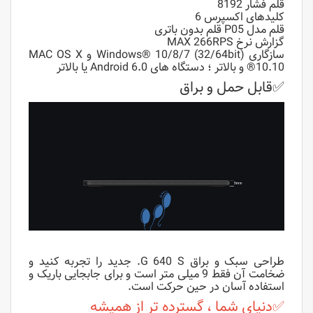
قلم فشار 8192
کلیدهای اکسپرس 6
قلم مدل P05 قلم بدون باتری
گزارش نرخ MAX 266RPS
سازگاری Windows® 10/8/7 (32/64bit) و MAC OS X
®10.10 و بالاتر ؛ دستگاه های Android 6.0 یا بالاتر
✅قابل حمل و براق
طراحی سبک و براق G 640 S. جدید را تجربه کنید و
ضخامت آن فقط 9 میلی متر است و برای جابجایی باریک و
استفاده آسان در حین حرکت است.
✅دنیای شما ، گسترده تر از همیشه