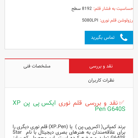
حساسیت به فشار قلم:
8192 سطح
رزولوشن قلم نوری:
5080LPI
تماس بگیرید
نقد و بررسی
مشخصات فنی
نظرات کاربران
✅نقد و بررسی قلم نوری
ایکس پی پن XP
Pen G640S
برند کمپانی( اکس‌پی.پن ) یا (XP.Pen) قلم نوری دیگری را
برای علاقه‌مندان به هنرهای بصری دیجیتال با نام Star
G640S تولید و عرضه کرده است. این محصول که سایز