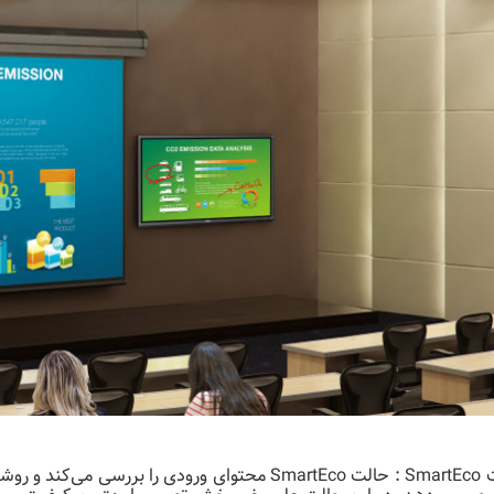
حالت SmartEco : حالت SmartEco محتوای ورودی را بر