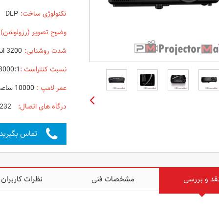
تکنولوژی ساخت:
DLP
وضوح تصویر (رزولوشن) 
شدت روشنایی:
3200 انسی لومنز
نسبت کنتراست :
3000:1
عمر لامپ :
10000 ساعت در حالت اقتصادی eco
درگاه های اتصال:
VGA - SVideo - Video - Audio - RS232
تماس بگیرید
قد و بررسی
مشخصات فنی
نظرات کاربران