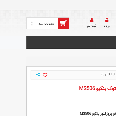
0
ورود
ثبت‌ نام
0
0
بنکیو MS506
ژکتور بنکیو MS506