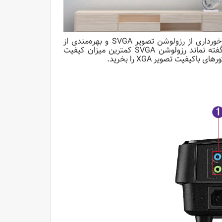
با دارا بودن 3200 انسی لومنز روشنایی و برخورداری از رزولوشن تصویر SVGA و بهره‌مندی از
تکنولوژی DLP نیازهای اولیه یک محیط کلاسی را برآورده می‌کند. البته ناگفته نماند رزولوشن SVGA کمترین میزان کیفیت
فیت تصویر XGA را بخرید.