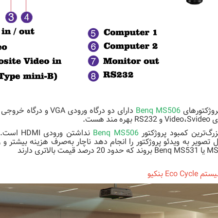
پروژکتورهای
Benq MS506
R بهره مند هست.
زرگ‌ترین کمبود پروژکتور
Benq MS506
 20 درصد قیمت بالاتری دارند
 Eco Cycle بنکیو