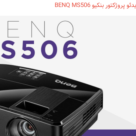
ئو پروژکتور بنکیو BENQ MS506