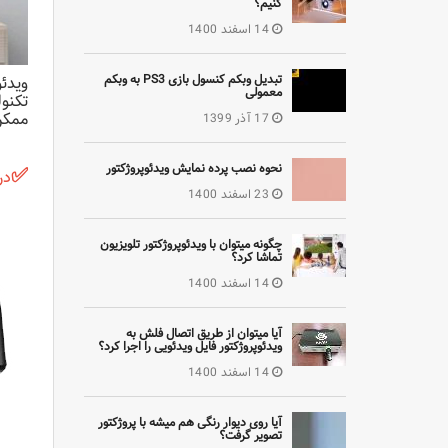
کنیم؟
14 اسفند 1400
تبدیل وبکم کنسول بازی PS3 به وبکم
ویدئ
معمولی
ممکن 
17 آذر 1399
نحوه نصب پرده نمایش ویدئوپروژکتور
✅
در
23 اسفند 1400
چگونه میتوان با ویدئوپروژکتور تلویزیون
تماشا کرد؟
14 اسفند 1400
آیا میتوان از طریق اتصال فلش به
ویدئوپروژکتور فایل ویدئویی را اجرا کرد؟
14 اسفند 1400
آیا روی دیوار رنگی هم میشه با پروژکتور
تصویر گرفت؟