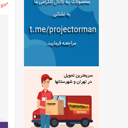
✅
وید