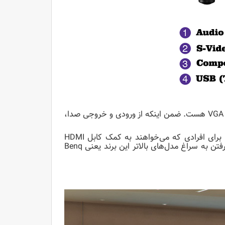
دارای دو درگاه ورودی VGA و درگاه خروجی VGA هست. ضمن اینکه از ورودی و خروجی صدا،
نداشتن ورودی HDMI است. برای افرادی که می‌خواهند به کمک کابل HDMI
انتقال تصویر به ویدئو پروژکتور را انجام دهد ناچار به‌صرف هزینه بیشتر و رفتن به سراغ مدل‌های بالاتر این برند یعنی Benq