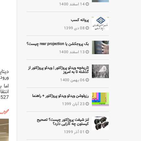
14 اسفند 1400
پروانه کسب
08 دی 1399
بک پروجکشن یا rear projection چیست؟
13 اسفند 1400
تاریخچه ویدئو پروژکتور | ویدئو پروژکتور از
دیتا
گذشته تا به امروز
ورودی Video،Svideo و S232
06 بهمن 1400
اما ب
رزولوشن ویدئو ویدئو پروژکتور + راهنما
MS527 یا Benq MS531 بروند که حدود
23 آبان 1399
✅
سیستم
لنز شیفت پروژکتور چیست؟ تصحیح
کیستون چه کارایی دارد؟
01 آذر 1399