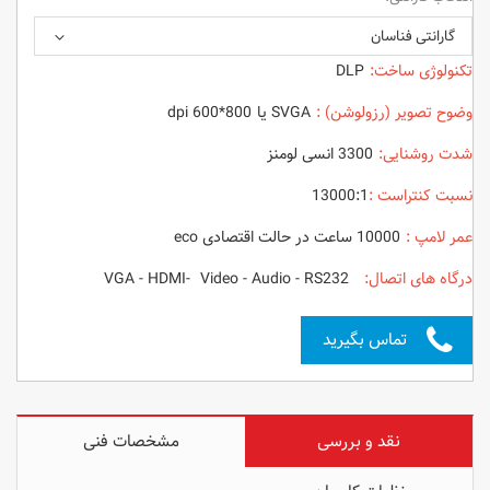
گارانتی فناسان
تکنولوژی ساخت:
DLP
وضوح تصویر (رزولوشن) :
SVGA یا 800*600 dpi
شدت روشنایی:
3300 انسی لومنز
نسبت کنتراست :
13000:1
عمر لامپ :
10000 ساعت در حالت اقتصادی eco
درگاه های اتصال:
VGA - HDMI- Video - Audio - RS232
تماس بگیرید
نقد و بررسی
مشخصات فنی