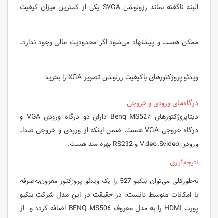
البته ناگفته نماند رزولوشن SVGA یکی از کمترین میزان کیفیت
ممکن هست و پیشنهاد می‌شود اگر محدودیت مالی وجود ندارد،
ویدئو پروژکتورهای باکیفیت رزلوشن تصویر XGA را بخرید
درگاه‌های ورودی و خروجی
دیتاپروژکتورهای Benq MS527 دارای دو درگاه ورودی VGA و
درگاه خروجی VGA هست. ضمن اینکه از ورودی و خروجی صدا،
ورودی Video،Svideo و RS232 بهره مند هست.
نتیجه‌گیری
به‌طورکلی می‌توان بنکیو 527 را یک ویدئو پروژکتور مقرون‌به‌صرفه
با امکانات متوسط دانست، در حقیقت در این مدل شرکت بنکیو
پورت HDMI را به مدل معروف BENQ MS506 اضافه کرده و از