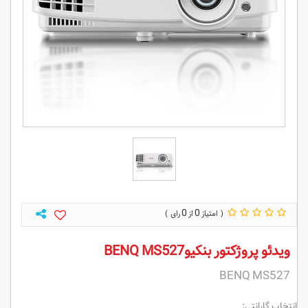
0
0
ویدئو پروژکتور بنکیوBENQ MS527
BENQ MS527
انتخاب گارانتی: