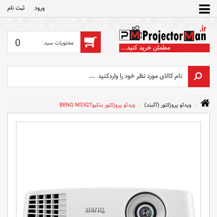
ورود
ثبت‌ نام
0
ویدئو پروژکتور (آکبند)
ویدئو پروژکتور بنکیوBENQ MS527