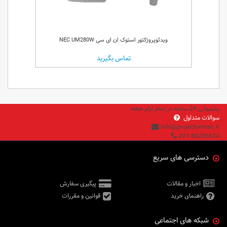
ویدئوپروژکتور استوک ان ای سی NEC UM280W
تماس بگیرید
پشتیبانی 24 ساعته در تمام ایام هفته
سوالات متداول
info@projectorman.ir
021-88226624
دسترسی های سریع
اخبار و مقالات
پیگیری سفارش
راهنمای خرید
قوانین و مقررات
شبکه های اجتماعی