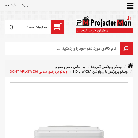
ورود
ثبت‌ نام
0
ویدئو پروژکتور (کاربرد)
بر اساس وضوح تصویر
ویدئو پروژکتور با رزولوشن WXGA یا HD
ویدئو پروژکتور سونی SONY VPL-SW536