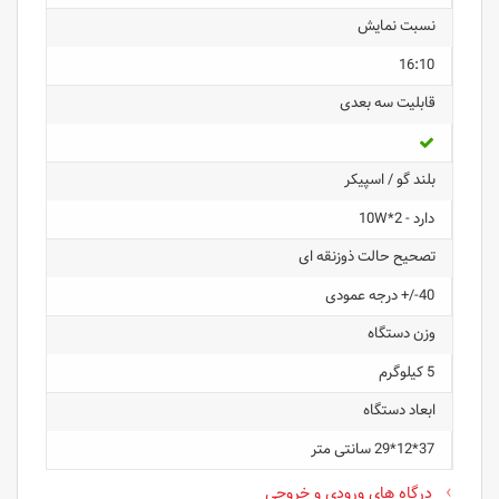
نسبت نمایش
16:10
قابلیت سه بعدی
بلند گو / اسپیکر
دارد - 2*10W
تصحیح حالت ذوزنقه ای
40-/+ درجه عمودی
وزن دستگاه
5 کیلوگرم
ابعاد دستگاه
37*12*29 سانتی متر
درگاه های ورودی و خروجی