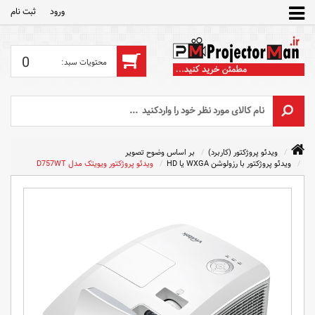
ورود
ثبت‌ نام
0
ویدئو پروژکتور (کاربرد)
بر اساس وضوح تصویر
ویدئو پروژکتور با رزولوشن WXGA یا HD
ویدئو پروژکتور ویویتک مدل D757WT