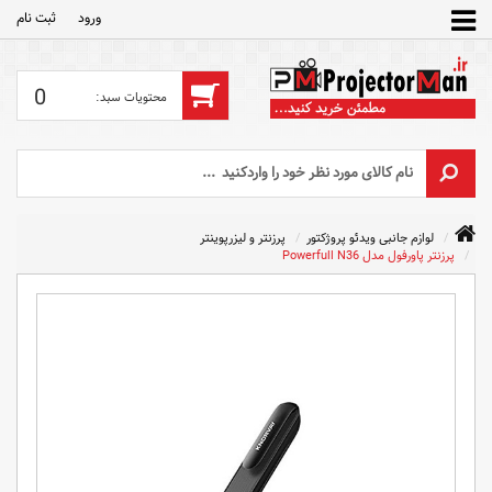
ورود
ثبت‌ نام
0
لوازم جانبی ویدئو پروژکتور
پرزنتر و لیزرپوینتر
پرزنتر پاورفول مدل Powerfull N36