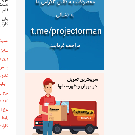
قلم ا
یکی ا
کارکر
نسبت
سایز 
وزن ب
جنس 
تکنول
رزولو
نرخ ر
تعداد
نوع ار
رابط ک
گاران