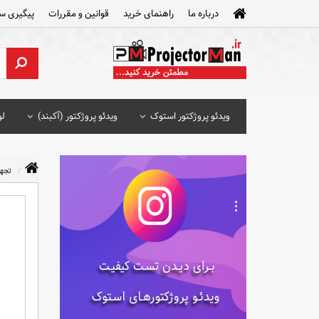
درباره ما
راهنمای خرید
قوانین و مقررات
پیگیری س
ویدئو پروژکتور استوک
ویدئو پروژکتور (آکبند)
لو
تجه