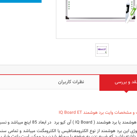
قد و بررسی
نظرات کاربران
 مشخصات وایت برد هوشمند IQ Board ET
د هوشمند ( IQ Board ) آی کیو برد در ابعاد 85 اینچ میباشد و نسبت ابعاد آن 4 به 3 میباشد.
وژی این برد هوشمند از نوع الکترومغناطیس یا الکترومگنت میباشد و تمامی س
داشته باشید که ضربه زدن به صفحه یا سوراخ شدن برد ممکن است باعث خراب