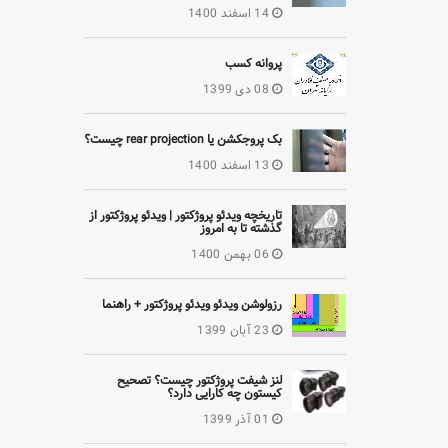
14 اسفند 1400
پروانه کسب
08 دی 1399
بک پروجکشن یا rear projection چیست؟
13 اسفند 1400
تاریخچه ویدئو پروژکتور | ویدئو پروژکتور از
گذشته تا به امروز
06 بهمن 1400
رزولوشن ویدئو ویدئو پروژکتور + راهنما
23 آبان 1399
لنز شیفت پروژکتور چیست؟ تصحیح
کیستون چه کارایی دارد؟
01 آذر 1399