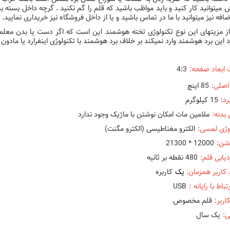
ضافه نیز میتوانید با ما در تماس باشید و یا از داخل فروشگاه نیز خریداری نمایید.
ز مزیتهای این نوع تکنولوژی تخته هوشمند این است که اگر دست یا بدن معلم
د این برد هوشمند وارد نمیکند بر خلاف برد هوشمند با تکنولوژی اینفرارد یا مادون 
 ابعاد صفحه:
4:3
اصلی:
85 اینچ
رد:
15 کیلوگرم
بدنه:
ملامین مات امکان نوشتن با ماژیک وجود ندارد
وژی لمسی:
الکترو مغناطیسی (الکترو مگنت)
شن:
12000 * 21300
دیابی قلم:
480 نقطه بر ثانیه
 کاربر همزمان:
یک
کاربره
تباط با رایانه :
USB
اربر:
قلم مخصوص
تی:
یک سال