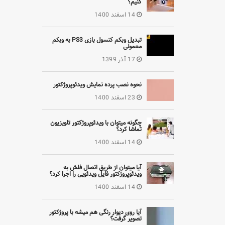
کنیم؟
14 اسفند 1400
تبدیل وبکم کنسول بازی PS3 به وبکم
معمولی
17 آذر 1399
نحوه نصب پرده نمایش ویدئوپروژکتور
23 اسفند 1400
چگونه میتوان با ویدئوپروژکتور تلویزیون
تماشا کرد؟
14 اسفند 1400
آیا میتوان از طریق اتصال فلش به
ویدئوپروژکتور فایل ویدئویی را اجرا کرد؟
14 اسفند 1400
آیا روی دیوار رنگی هم میشه با پروژکتور
تصویر گرفت؟