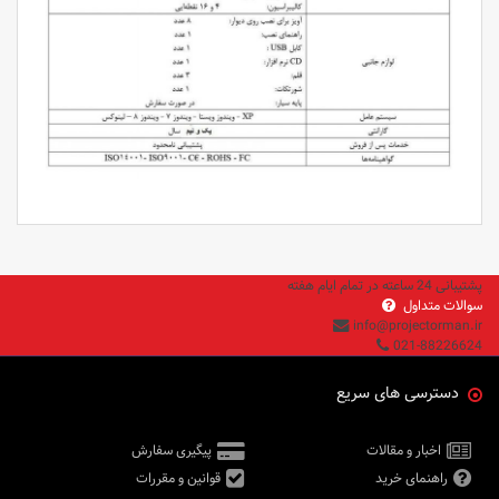
پشتیبانی 24 ساعته در تمام ایام هفته
سوالات متداول
info@projectorman.ir
021-88226624
دسترسی های سریع
اخبار و مقالات
پیگیری سفارش
راهنمای خرید
قوانین و مقررات