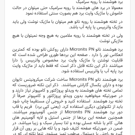
برد هوشمند با رویه سرامیک
معمولا در برد های هوشمند با رویه سرامیک حتی میتوان در حالت
خاموش با ماژیک وایت برد هم بصورت سنتی استفاده نمود
در تخته هوشمند با رویه نانو هم میتوان با ماژیک نوشت ولی باید
ماژیک واتربیس یا پایه آب باشد.
ولی در تخته هوشمند با رویه ملامین به هیچ وجه نمیتوان با هیچ
ماژیکی نوشت
برد هوشمند نانو Micronits PN دارای روکش نانو بوده که کمترین
انعکاس نور را دارد . صفحه این بردها طوری طراحی شده است که
قابلیت نوشتن با ماژیک وایت برد مخصوص واتربیس را دارا
میباشند ذکر این نکته قابل ذکر است که فقط باید از ماژیک وایت
برد پایه آب یا واتربیس استفاده شود.
برد هوشمند نانو Micronits PN ساخت شرکت میکرونیتس تایوان
بوده و دارای یکسال گارانتی میباشند. ذکر این نکته ضروریست که
تمامی تخته های هوشمند به ویدئو پروژکتور و کامپیوتر نیاز دارند و
در صورتیکه میخواهید بدون ویدئو پروژکتور و کامپیوتر صرفاً از
تخته برد هوشمند استفاده کنید و خروجی آن مستقیما چاپ شود
باید از تکنولوژی دیگری استفاده کرد. (یعنی کپی برد) فریم یا قاب
دور برد هوشمند Micronits PN از جنس آلومینیوم میباشند.
همچنین صفحه این بردها از جنس استیل و لایه آلومینیم های
هانی کام یا شانه عسلی بوده و لذا بسیار سبک و زیبا میباشد. در
ضمن در صورتیکه صفحه کثیف شود و یا لکه هایی بر روی آن قرار
گیرد به راحتی با دستمال مرطوب تمیز میشود. تنها نکته ای که در