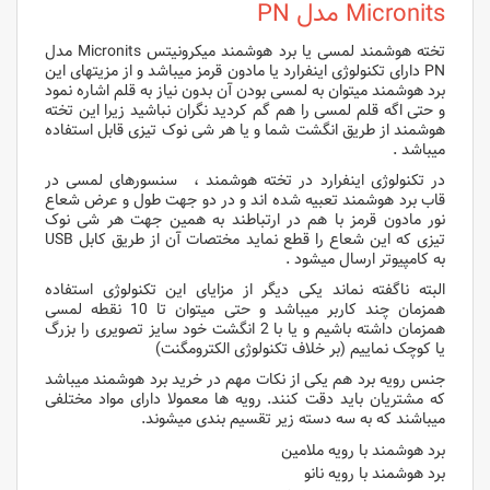
Micronits مدل PN
تخته هوشمند لمسی یا برد هوشمند میکرونیتس Micronits مدل
PN دارای تکنولوژی اینفرارد یا مادون قرمز میباشد و از مزیتهای این
برد هوشمند میتوان به لمسی بودن آن بدون نیاز به قلم اشاره نمود
و حتی اگه قلم لمسی را هم گم کردید نگران نباشید زیرا این تخته
هوشمند از طریق انگشت شما و یا هر شی نوک تیزی قابل استفاده
میباشد .
در تکنولوژی اینفرارد در تخته هوشمند ، سنسورهای لمسی در
قاب برد هوشمند تعبیه شده اند و در دو جهت طول و عرض شعاع
نور مادون قرمز با هم در ارتباطند به همین جهت هر شی نوک
تیزی که این شعاع را قطع نماید مختصات آن از طریق کابل USB
به کامپیوتر ارسال میشود .
البته ناگفته نماند یکی دیگر از مزایای این تکنولوژی استفاده
همزمان چند کاربر میباشد و حتی میتوان تا 10 نقطه لمسی
همزمان داشته باشیم و یا با 2 انگشت خود سایز تصویری را بزرگ
یا کوچک نماییم (بر خلاف تکنولوژی الکترومگنت)
جنس رویه برد هم یکی از نکات مهم در خرید برد هوشمند میباشد
که مشتریان باید دقت کنند. رویه ها معمولا دارای مواد مختلفی
میباشند که به سه دسته زیر تقسیم بندی میشوند.
برد هوشمند با رویه ملامین
برد هوشمند با رویه نانو