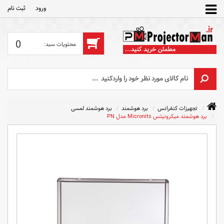
ورود
ثبت‌ نام
0
تجهیزات کنفرانس
برد هوشمند
برد هوشمند لمسی
برد هوشمند میکرونیتس Micronits مدل PN