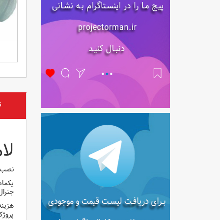
ن
لام
نصب ل
یکماه
جنرال
پروژک