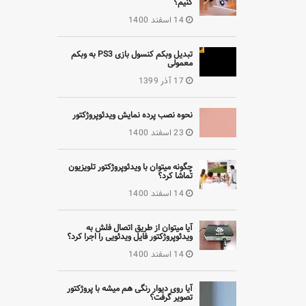
کنیم؟
14 اسفند 1400
تبدیل وبکم کنسول بازی PS3 به وبکم
معمولی
17 آذر 1399
نحوه نصب پرده نمایش ویدئوپروژکتور
23 اسفند 1400
چگونه میتوان با ویدئوپروژکتور تلویزیون
تماشا کرد؟
14 اسفند 1400
آیا میتوان از طریق اتصال فلش به
ویدئوپروژکتور فایل ویدئویی را اجرا کرد؟
14 اسفند 1400
آیا روی دیوار رنگی هم میشه با پروژکتور
تصویر گرفت؟