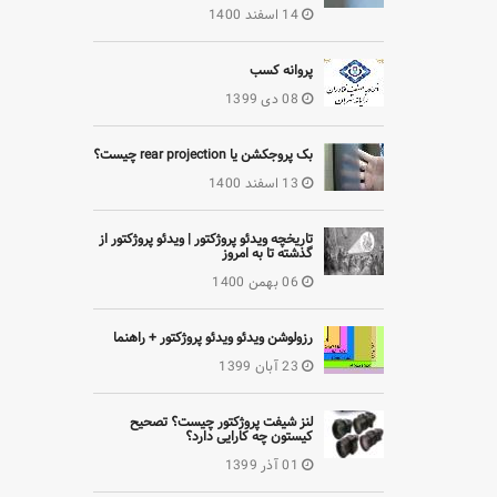
14 اسفند 1400
پروانه کسب
08 دی 1399
بک پروجکشن یا rear projection چیست؟
13 اسفند 1400
تاریخچه ویدئو پروژکتور | ویدئو پروژکتور از
گذشته تا به امروز
06 بهمن 1400
رزولوشن ویدئو ویدئو پروژکتور + راهنما
23 آبان 1399
لنز شیفت پروژکتور چیست؟ تصحیح
کیستون چه کارایی دارد؟
01 آذر 1399