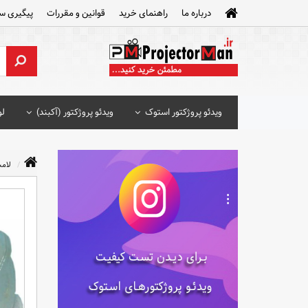
درباره ما
راهنمای خرید
قوانین و مقررات
پیگیری س
ویدئو پروژکتور استوک
ویدئو پروژکتور (آکبند)
لو
لامپ