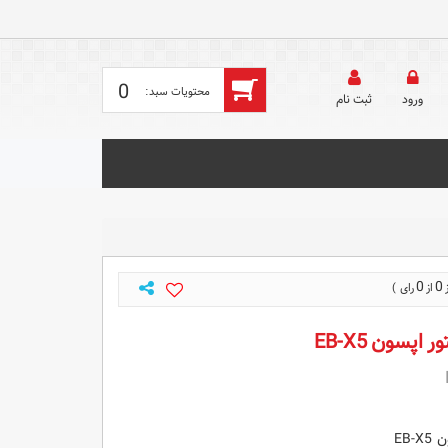
0
ورود
ثبت‌ نام
0
0
اپسون EB-X5
EB-