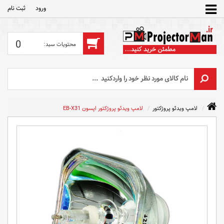
ورود
ثبت‌ نام
0
لامپ ویدئو پروژکتور
لامپ ویدئو پروژکتور اپسون EB-X31