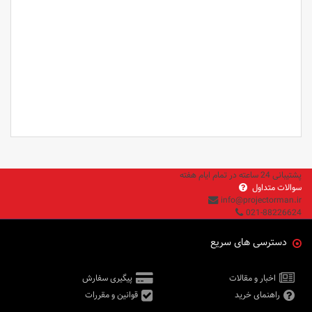
لامپ پروژکتور اپسون
لامپ پروژکتور اپسون
لامپ پروژکتور اپسون
لامپ پروژکتور اپسون
لامپ پروژکتور اپسون
پشتیبانی 24 ساعته در تمام ایام هفته
سوالات متداول
info@projectorman.ir
021-88226624
دسترسی های سریع
اخبار و مقالات
پیگیری سفارش
راهنمای خرید
قوانین و مقررات