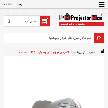
ورود
ثبت‌ نام
0
لامپ ویدئو پروژکتور
لامپ ویدئو پروژکتور اینفوکوس Infocus IN112