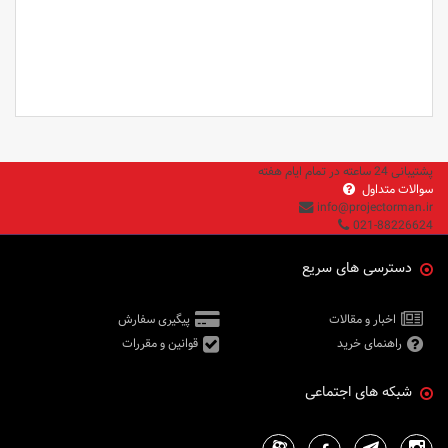
لامپ پروژکتور اپسون
لامپ پروژکتور اپسون
پشتیبانی 24 ساعته در تمام ایام هفته
سوالات متداول
info@projectorman.ir
021-88226624
دسترسی های سریع
اخبار و مقالات
پیگیری سفارش
راهنمای خرید
قوانین و مقررات
شبکه های اجتماعی